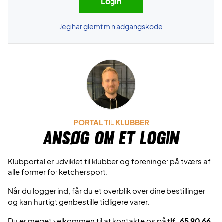
Jeg har glemt min adgangskode
PORTAL TIL KLUBBER
Ansøg om et login
Klubportal er udviklet til klubber og foreninger på tværs af
alle former for ketchersport.
Når du logger ind, får du et overblik over dine bestillinger
og kan hurtigt genbestille tidligere varer.
Du er meget velkommen til at kontakte os på
tlf. 65 90 66