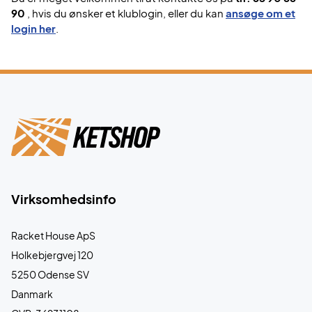
90
, hvis du ønsker et klublogin, eller du kan
ansøge om et
login her
.
Virksomhedsinfo
Racket House ApS
Holkebjergvej 120
5250 Odense SV
Danmark