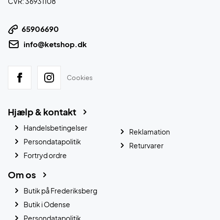
CVR: 36931108
65906690
info@ketshop.dk
Cookies
Hjælp & kontakt
Handelsbetingelser
Reklamation
Persondatapolitik
Returvarer
Fortryd ordre
Om os
Butik på Frederiksberg
Butik i Odense
Persondatapolitik