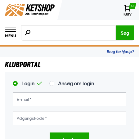
0
Kurv
Søg efter produkter, mærker etc.
Søg
MENU
Brug for hjælp?
Klubportal
Login
Ansøg om login
E-mail *
Adgangskode *