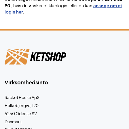
90
, hvis du ønsker et klublogin, eller du kan
ansøge om et
login her
.
Virksomhedsinfo
Racket House ApS
Holkebjergvej 120
5250 Odense SV
Danmark