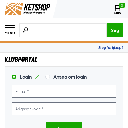
0
Kurv
Søg efter produkter, mærker etc.
Søg
MENU
Brug for hjælp?
Klubportal
Login
Ansøg om login
E-mail *
Adgangskode *