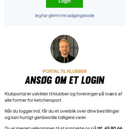
Jeg har glemt min adgangskode
PORTAL TIL KLUBBER
Ansøg om et login
Klubportal er udviklet til klubber og foreninger på tværs af
alle former for ketchersport.
Når du logger ind, får du et overblik over dine bestillinger
og kan hurtigt genbestille tidligere varer.
Du er meget velkommen til at kontakte os på
tlf. 65 90 66