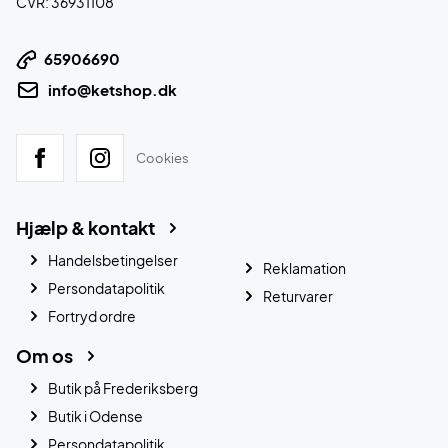
CVR: 36931108
65906690
info@ketshop.dk
Cookies
Hjælp & kontakt
Handelsbetingelser
Reklamation
Persondatapolitik
Returvarer
Fortryd ordre
Om os
Butik på Frederiksberg
Butik i Odense
Persondatapolitik