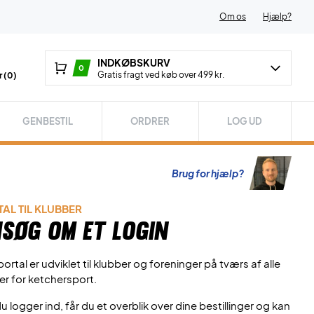
Om os
Hjælp?
INDKØBSKURV
0
Gratis fragt ved køb over 499 kr.
 (
0
)
GENBESTIL
ORDRER
LOG UD
Brug for hjælp?
AL TIL KLUBBER
søg om et login
ortal er udviklet til klubber og foreninger på tværs af alle
er for ketchersport.
u logger ind, får du et overblik over dine bestillinger og kan