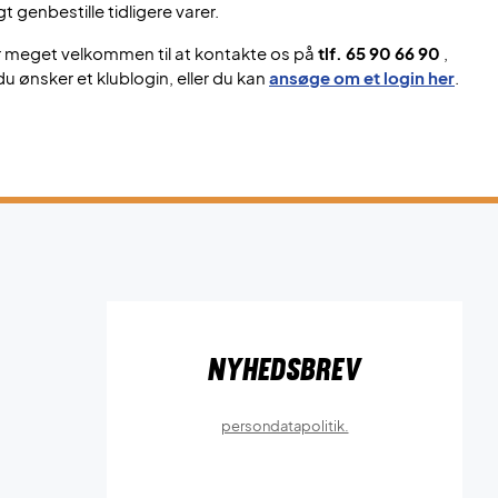
gt genbestille tidligere varer.
r meget velkommen til at kontakte os på
tlf. 65 90 66 90
,
du ønsker et klublogin, eller du kan
ansøge om et login her
.
Nyhedsbrev
persondatapolitik.