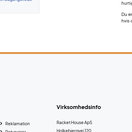
hurti
Du e
hvis 
Virksomhedsinfo
Racket House ApS
Reklamation
Holkebjergvej 120
Returvarer