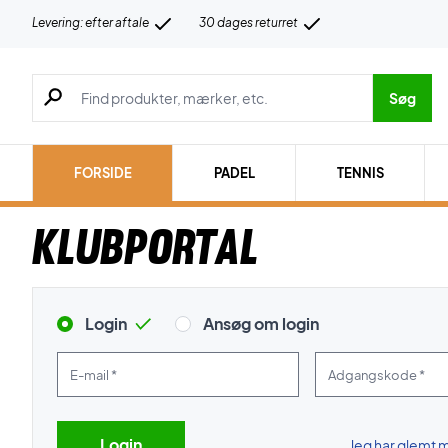
Levering: efter aftale
30 dages returret
Søg efter produkter, mærker etc.
Søg
FORSIDE
PADEL
TENNIS
Klubportal
Login
Ansøg om login
E-mail *
Adgangskode *
Jeg har glemt