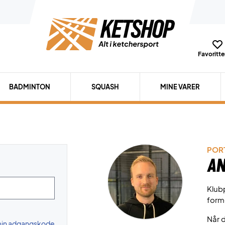
Favoritter
BADMINTON
SQUASH
MINE VARER
PORT
An
Klubp
form
Når d
 min adgangskode