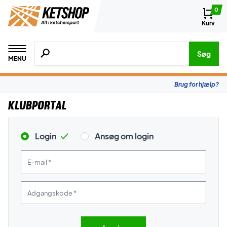
0
Kurv
Søg efter produkter, mærker etc.
Søg
MENU
Brug for hjælp?
Klubportal
Login
Ansøg om login
E-mail *
Adgangskode *