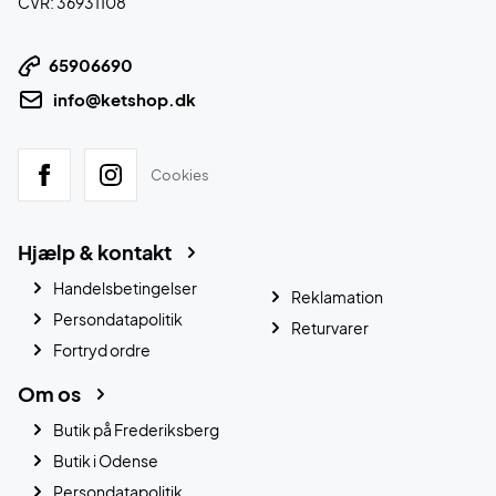
CVR: 36931108
65906690
info@ketshop.dk
Cookies
Hjælp & kontakt
Handelsbetingelser
Reklamation
Persondatapolitik
Returvarer
Fortryd ordre
Om os
Butik på Frederiksberg
Butik i Odense
Persondatapolitik