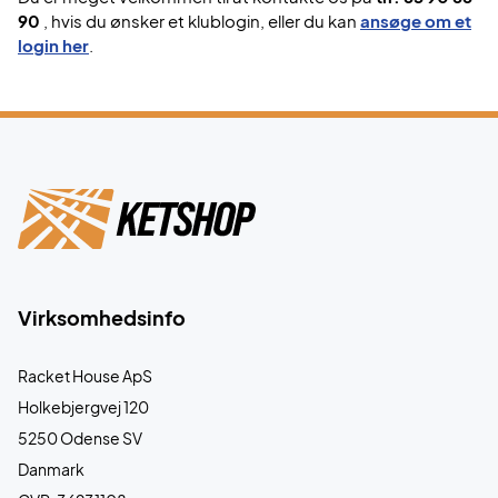
90
, hvis du ønsker et klublogin, eller du kan
ansøge om et
login her
.
Virksomhedsinfo
Racket House ApS
Holkebjergvej 120
5250 Odense SV
Danmark