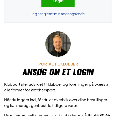
Jeg har glemt min adgangskode
PORTAL TIL KLUBBER
Ansøg om et login
Klubportal er udviklet til klubber og foreninger på tværs af
alle former for ketchersport.
Når du logger ind, får du et overblik over dine bestillinger
og kan hurtigt genbestille tidligere varer.
Du er meget velkommen til at kontakte os på
tlf. 65 90 66