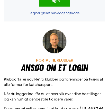
Jeg har glemt min adgangskode
PORTAL TIL KLUBBER
Ansøg om et login
Klubportal er udviklet til klubber og foreninger på tværs af
alle former for ketchersport.
Når du logger ind, får du et overblik over dine bestillinger
og kan hurtigt genbestille tidligere varer.
Du er meget velkommen til at kontakte os på
tlf. 65 90 66