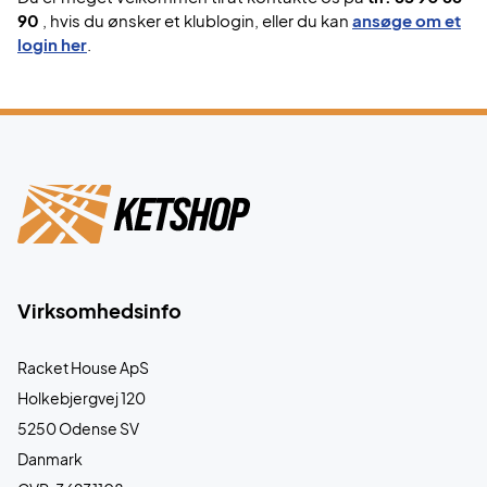
90
, hvis du ønsker et klublogin, eller du kan
ansøge om et
login her
.
Virksomhedsinfo
Racket House ApS
Holkebjergvej 120
5250 Odense SV
Danmark