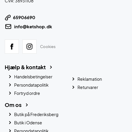
CVR: 36931108
65906690
info@ketshop.dk
Cookies
Hjælp & kontakt
Handelsbetingelser
Reklamation
Persondatapolitik
Returvarer
Fortryd ordre
Om os
Butik på Frederiksberg
Butik i Odense
Persondatapolitik