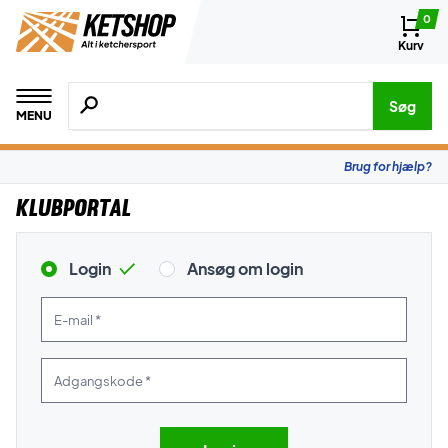
0
Kurv
Søg efter produkter, mærker etc.
Søg
MENU
Brug for hjælp?
Klubportal
Login
Ansøg om login
E-mail *
Adgangskode *