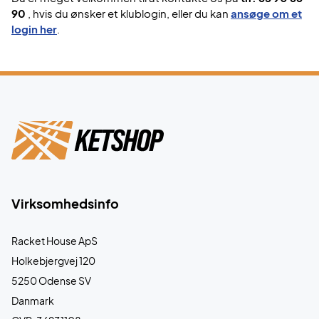
90
, hvis du ønsker et klublogin, eller du kan
ansøge om et
login her
.
Virksomhedsinfo
Racket House ApS
Holkebjergvej 120
5250 Odense SV
Danmark