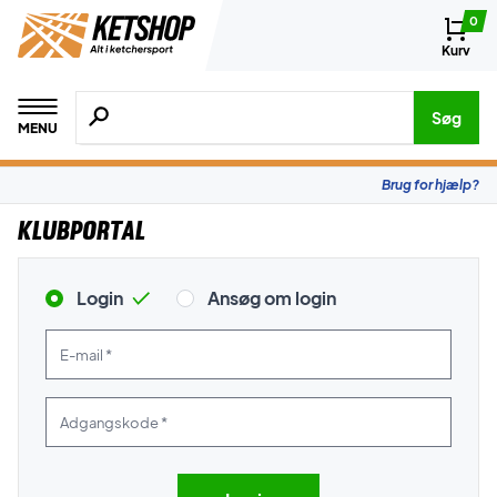
0
Kurv
Søg efter produkter, mærker etc.
Søg
MENU
Brug for hjælp?
Klubportal
Login
Ansøg om login
E-mail *
Adgangskode *