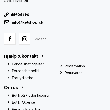
CVR: 36931108
65906690
info@ketshop.dk
Cookies
Hjælp & kontakt
Handelsbetingelser
Reklamation
Persondatapolitik
Returvarer
Fortryd ordre
Om os
Butik på Frederiksberg
Butik i Odense
Persondatapolitik