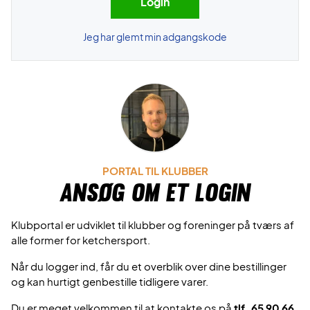
Jeg har glemt min adgangskode
PORTAL TIL KLUBBER
Ansøg om et login
Klubportal er udviklet til klubber og foreninger på tværs af
alle former for ketchersport.
Når du logger ind, får du et overblik over dine bestillinger
og kan hurtigt genbestille tidligere varer.
Du er meget velkommen til at kontakte os på
tlf. 65 90 66