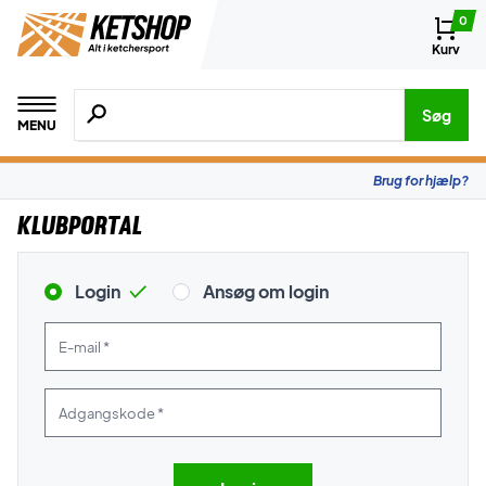
0
Kurv
Søg efter produkter, mærker etc.
Søg
MENU
Brug for hjælp?
Klubportal
Login
Ansøg om login
E-mail *
Adgangskode *