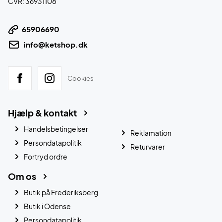
CVR: 36931108
65906690
info@ketshop.dk
Cookies
Hjælp & kontakt
Handelsbetingelser
Reklamation
Persondatapolitik
Returvarer
Fortryd ordre
Om os
Butik på Frederiksberg
Butik i Odense
Persondatapolitik