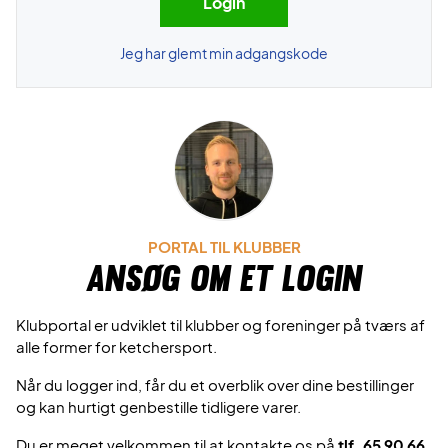
Jeg har glemt min adgangskode
PORTAL TIL KLUBBER
Ansøg om et login
Klubportal er udviklet til klubber og foreninger på tværs af
alle former for ketchersport.
Når du logger ind, får du et overblik over dine bestillinger
og kan hurtigt genbestille tidligere varer.
Du er meget velkommen til at kontakte os på
tlf. 65 90 66