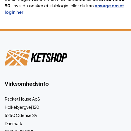
90
, hvis du ønsker et klublogin, eller du kan
ansøge om et
login her
.
Virksomhedsinfo
Racket House ApS
Holkebjergvej 120
5250 Odense SV
Danmark