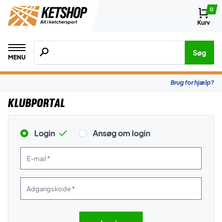
0
Kurv
Søg efter produkter, mærker etc.
Søg
MENU
Brug for hjælp?
Klubportal
Login
Ansøg om login
E-mail *
Adgangskode *