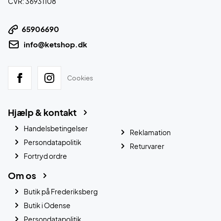
CVR: 36931108
65906690
info@ketshop.dk
Cookies
Hjælp & kontakt
Handelsbetingelser
Reklamation
Persondatapolitik
Returvarer
Fortryd ordre
Om os
Butik på Frederiksberg
Butik i Odense
Persondatapolitik