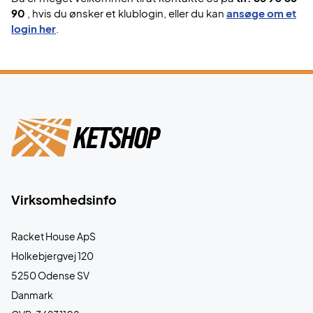
90
, hvis du ønsker et klublogin, eller du kan
ansøge om et
login her
.
Virksomhedsinfo
Racket House ApS
Holkebjergvej 120
5250 Odense SV
Danmark