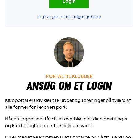
Jeg har glemt min adgangskode
PORTAL TIL KLUBBER
Ansøg om et login
Klubportal er udviklet til klubber og foreninger på tværs af
alle former for ketchersport.
Når du logger ind, får du et overblik over dine bestillinger
og kan hurtigt genbestille tidligere varer.
Du er meget velkommen til at kontakte os på
tlf. 65 90 66