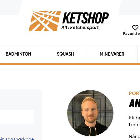
Favoritter
BADMINTON
SQUASH
MINE VARER
PORT
An
Klubp
form
Når d
 min adgangskode