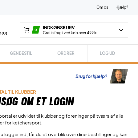
Om os
Hjælp?
INDKØBSKURV
0
Gratis fragt ved køb over 499 kr.
 (
0
)
GENBESTIL
ORDRER
LOG UD
Brug for hjælp?
AL TIL KLUBBER
søg om et login
ortal er udviklet til klubber og foreninger på tværs af alle
er for ketchersport.
u logger ind, får du et overblik over dine bestillinger og kan