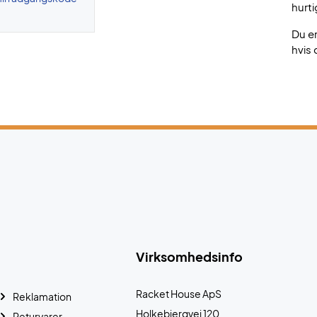
hurti
Du e
hvis 
Virksomhedsinfo
Racket House ApS
Reklamation
Holkebjergvej 120
Returvarer