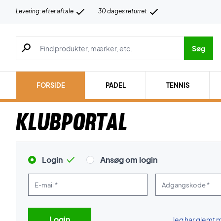
Levering: efter aftale
30 dages returret
Søg efter produkter, mærker etc.
Søg
FORSIDE
PADEL
TENNIS
Klubportal
Login
Ansøg om login
E-mail *
Adgangskode *
Jeg har glemt