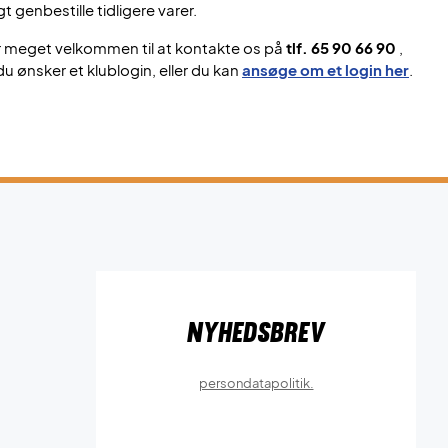
gt genbestille tidligere varer.
r meget velkommen til at kontakte os på
tlf. 65 90 66 90
,
du ønsker et klublogin, eller du kan
ansøge om et login her
.
Nyhedsbrev
persondatapolitik.