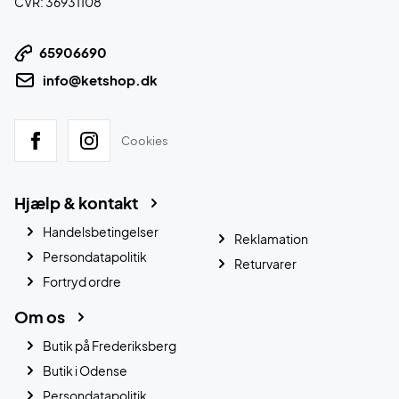
CVR: 36931108
65906690
info@ketshop.dk
Cookies
Hjælp & kontakt
Handelsbetingelser
Reklamation
Persondatapolitik
Returvarer
Fortryd ordre
Om os
Butik på Frederiksberg
Butik i Odense
Persondatapolitik