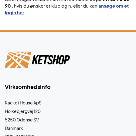
90
, hvis du ønsker et klublogin, eller du kan
ansøge om et
login her
.
Virksomhedsinfo
Racket House ApS
Holkebjergvej 120
5250 Odense SV
Danmark