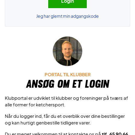
Jeg har glemt min adgangskode
PORTAL TIL KLUBBER
Ansøg om et login
Klubportal er udviklet til klubber og foreninger på tværs af
alle former for ketchersport.
Når du logger ind, får du et overblik over dine bestillinger
og kan hurtigt genbestille tidligere varer.
Du er meget velkommen til at kontakte os på
tlf. 65 90 66