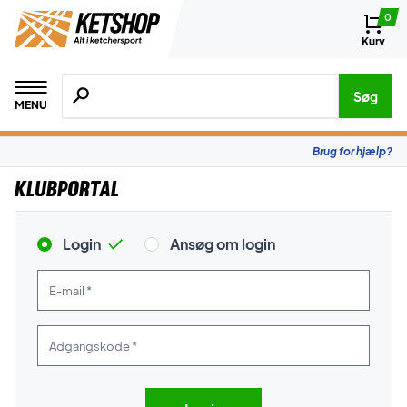
0
Kurv
Søg efter produkter, mærker etc.
Søg
MENU
Brug for hjælp?
Klubportal
Login
Ansøg om login
E-mail *
Adgangskode *