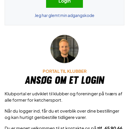
Jeg har glemt min adgangskode
PORTAL TIL KLUBBER
Ansøg om et login
Klubportal er udviklet til klubber og foreninger på tværs af
alle former for ketchersport.
Når du logger ind, får du et overblik over dine bestillinger
og kan hurtigt genbestille tidligere varer.
Du er meget velkommen til at kontakte os på
tlf. 65 90 66