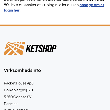
90
, hvis du ønsker et klublogin, eller du kan
ansøge om et
login her
.
Virksomhedsinfo
Racket House ApS
Holkebjergvej 120
5250 Odense SV
Danmark