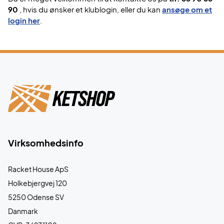
90
, hvis du ønsker et klublogin, eller du kan
ansøge om et
login her
.
Virksomhedsinfo
Racket House ApS
Holkebjergvej 120
5250 Odense SV
Danmark