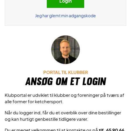
Jeg har glemt min adgangskode
PORTAL TIL KLUBBER
Ansøg om et login
Klubportal er udviklet til klubber og foreninger på tværs af
alle former for ketchersport.
Når du logger ind, får du et overblik over dine bestillinger
og kan hurtigt genbestille tidligere varer.
Du er meget velkommen til at kontakte os på
tlf. 65 90 66