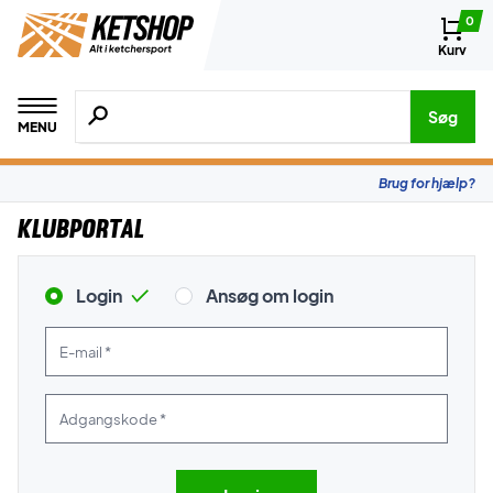
0
Kurv
Søg efter produkter, mærker etc.
Søg
MENU
Brug for hjælp?
Klubportal
Login
Ansøg om login
E-mail *
Adgangskode *