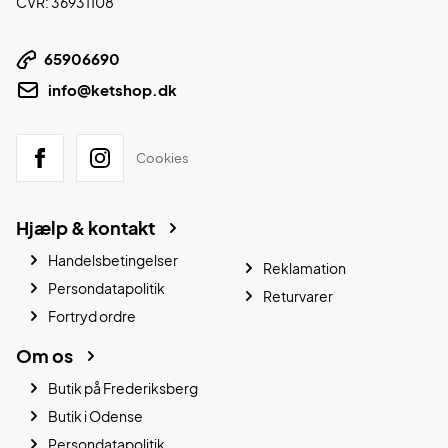
CVR: 36931108
65906690
info@ketshop.dk
Cookies
Hjælp & kontakt
Handelsbetingelser
Reklamation
Persondatapolitik
Returvarer
Fortryd ordre
Om os
Butik på Frederiksberg
Butik i Odense
Persondatapolitik