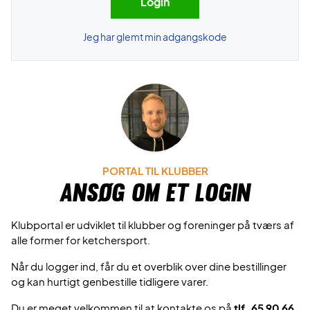
Jeg har glemt min adgangskode
PORTAL TIL KLUBBER
Ansøg om et login
Klubportal er udviklet til klubber og foreninger på tværs af
alle former for ketchersport.
Når du logger ind, får du et overblik over dine bestillinger
og kan hurtigt genbestille tidligere varer.
Du er meget velkommen til at kontakte os på
tlf. 65 90 66