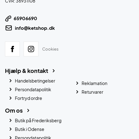
CVR: 36931108
65906690
info@ketshop.dk
Cookies
Hjælp & kontakt
Handelsbetingelser
Reklamation
Persondatapolitik
Returvarer
Fortryd ordre
Om os
Butik på Frederiksberg
Butik i Odense
Persondatapolitik