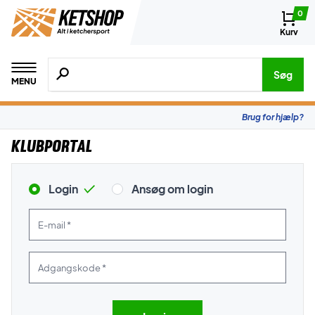
0
Kurv
Søg efter produkter, mærker etc.
Søg
MENU
Brug for hjælp?
Klubportal
Login
Ansøg om login
E-mail *
Adgangskode *