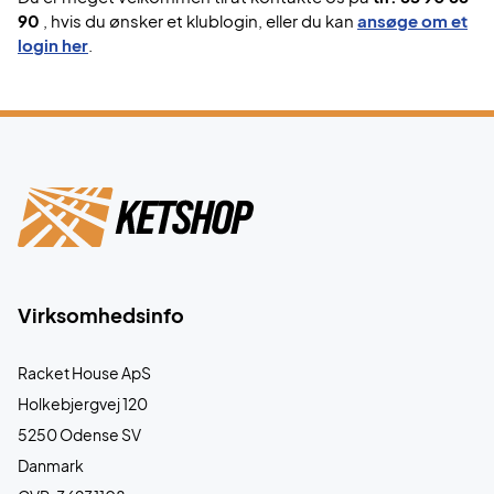
90
, hvis du ønsker et klublogin, eller du kan
ansøge om et
login her
.
Virksomhedsinfo
Racket House ApS
Holkebjergvej 120
5250 Odense SV
Danmark