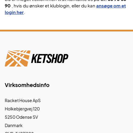
90
, hvis du ønsker et klublogin, eller du kan
ansøge om et
login her
.
Virksomhedsinfo
Racket House ApS
Holkebjergvej 120
5250 Odense SV
Danmark