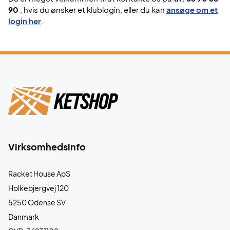
90
, hvis du ønsker et klublogin, eller du kan
ansøge om et
login her
.
Virksomhedsinfo
Racket House ApS
Holkebjergvej 120
5250 Odense SV
Danmark