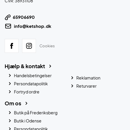
CVR: 36931108
65906690
info@ketshop.dk
Cookies
Hjælp & kontakt
Handelsbetingelser
Reklamation
Persondatapolitik
Returvarer
Fortryd ordre
Om os
Butik på Frederiksberg
Butik i Odense
Persondatapolitik