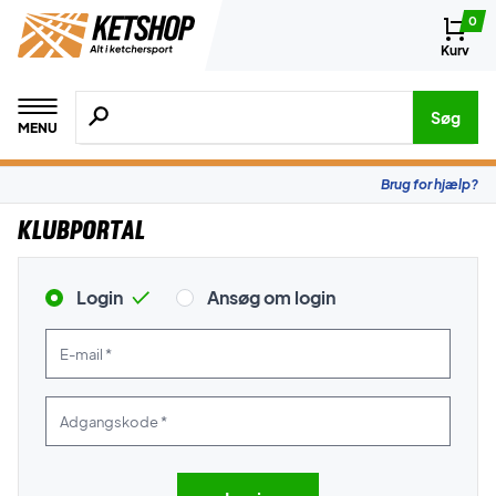
0
Kurv
Søg efter produkter, mærker etc.
Søg
MENU
Brug for hjælp?
Klubportal
Login
Ansøg om login
E-mail *
Adgangskode *