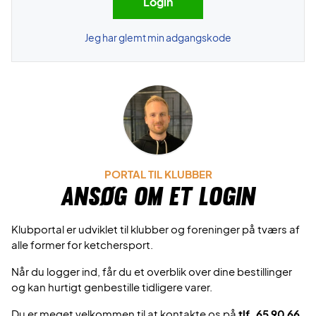
Jeg har glemt min adgangskode
PORTAL TIL KLUBBER
Ansøg om et login
Klubportal er udviklet til klubber og foreninger på tværs af
alle former for ketchersport.
Når du logger ind, får du et overblik over dine bestillinger
og kan hurtigt genbestille tidligere varer.
Du er meget velkommen til at kontakte os på
tlf. 65 90 66