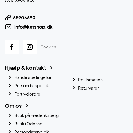
CVR: 36931108
65906690
info@ketshop.dk
Cookies
Hjælp & kontakt
Handelsbetingelser
Reklamation
Persondatapolitik
Returvarer
Fortryd ordre
Om os
Butik på Frederiksberg
Butik i Odense
Persondatapolitik