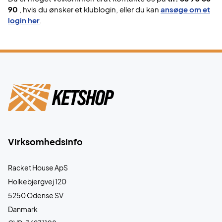
90
, hvis du ønsker et klublogin, eller du kan
ansøge om et
login her
.
Virksomhedsinfo
Racket House ApS
Holkebjergvej 120
5250 Odense SV
Danmark