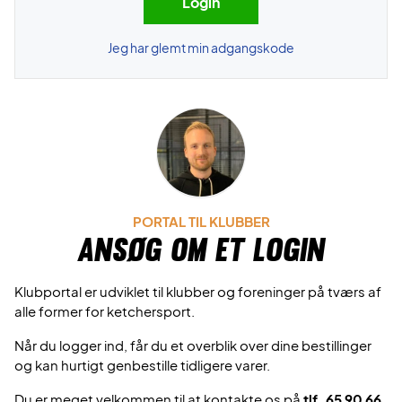
Jeg har glemt min adgangskode
PORTAL TIL KLUBBER
Ansøg om et login
Klubportal er udviklet til klubber og foreninger på tværs af
alle former for ketchersport.
Når du logger ind, får du et overblik over dine bestillinger
og kan hurtigt genbestille tidligere varer.
Du er meget velkommen til at kontakte os på
tlf. 65 90 66