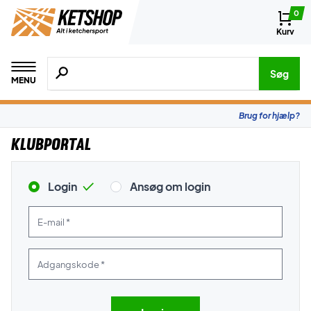
0
Kurv
Søg efter produkter, mærker etc.
Søg
MENU
Brug for hjælp?
Klubportal
Login
Ansøg om login
E-mail *
Adgangskode *