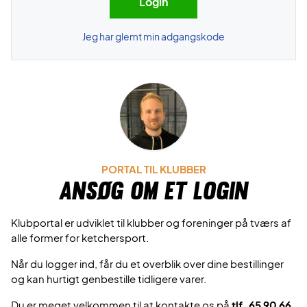
Jeg har glemt min adgangskode
PORTAL TIL KLUBBER
Ansøg om et login
Klubportal er udviklet til klubber og foreninger på tværs af
alle former for ketchersport.
Når du logger ind, får du et overblik over dine bestillinger
og kan hurtigt genbestille tidligere varer.
Du er meget velkommen til at kontakte os på
tlf. 65 90 66