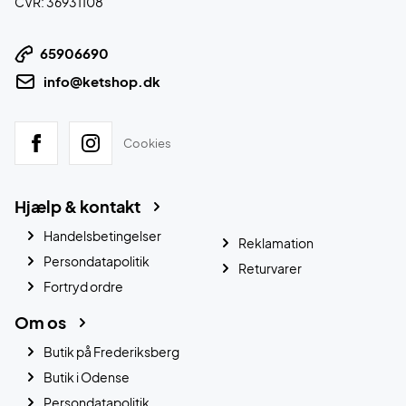
CVR: 36931108
65906690
info@ketshop.dk
Cookies
Hjælp & kontakt
Handelsbetingelser
Reklamation
Persondatapolitik
Returvarer
Fortryd ordre
Om os
Butik på Frederiksberg
Butik i Odense
Persondatapolitik