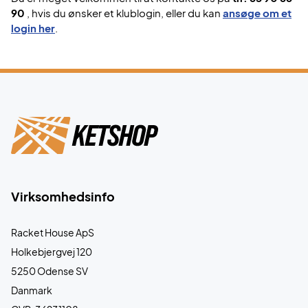
90
, hvis du ønsker et klublogin, eller du kan
ansøge om et
login her
.
Virksomhedsinfo
Racket House ApS
Holkebjergvej 120
5250 Odense SV
Danmark