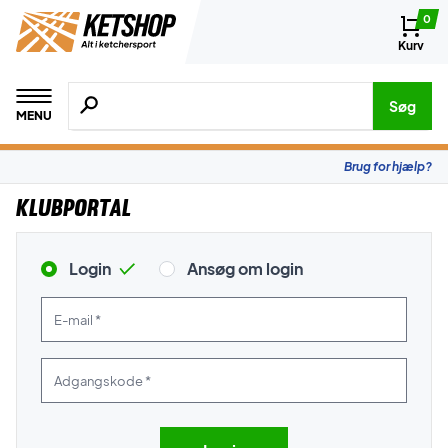
0
Kurv
Søg efter produkter, mærker etc.
Søg
MENU
Brug for hjælp?
Klubportal
Login
Ansøg om login
E-mail *
Adgangskode *