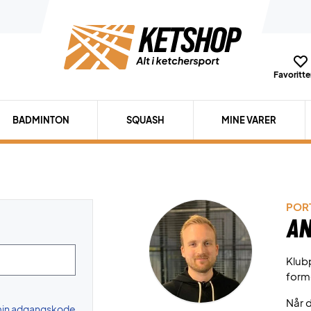
Favoritter
BADMINTON
SQUASH
MINE VARER
PORT
An
Klubp
form
Når d
 min adgangskode