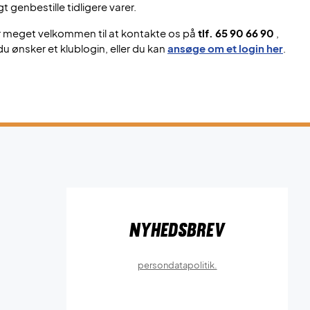
gt genbestille tidligere varer.
r meget velkommen til at kontakte os på
tlf. 65 90 66 90
,
du ønsker et klublogin, eller du kan
ansøge om et login her
.
Nyhedsbrev
persondatapolitik.