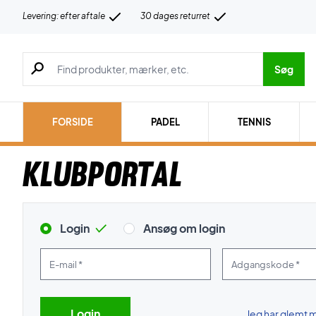
Levering: efter aftale
30 dages returret
Søg efter produkter, mærker etc.
Søg
FORSIDE
PADEL
TENNIS
Klubportal
Login
Ansøg om login
E-mail *
Adgangskode *
Jeg har glemt