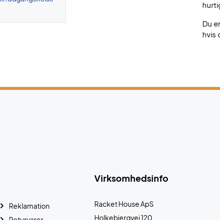
hurti
Du e
hvis 
Virksomhedsinfo
Racket House ApS
Reklamation
Holkebjergvej 120
Returvarer