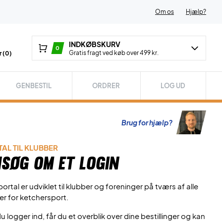
Om os
Hjælp?
INDKØBSKURV
0
Gratis fragt ved køb over 499 kr.
 (
0
)
GENBESTIL
ORDRER
LOG UD
Brug for hjælp?
AL TIL KLUBBER
søg om et login
ortal er udviklet til klubber og foreninger på tværs af alle
er for ketchersport.
u logger ind, får du et overblik over dine bestillinger og kan