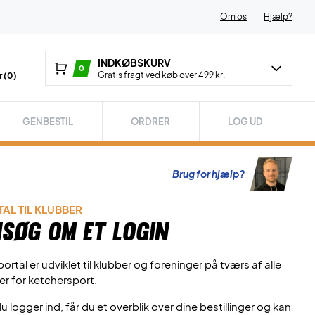
Om os
Hjælp?
INDKØBSKURV
0
Gratis fragt ved køb over 499 kr.
 (
0
)
GENBESTIL
ORDRER
LOG UD
Brug for hjælp?
AL TIL KLUBBER
søg om et login
ortal er udviklet til klubber og foreninger på tværs af alle
er for ketchersport.
u logger ind, får du et overblik over dine bestillinger og kan