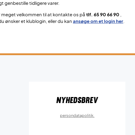
gt genbestille tidligere varer.
r meget velkommen til at kontakte os på
tlf. 65 90 66 90
,
du ønsker et klublogin, eller du kan
ansøge om et login her
.
Nyhedsbrev
persondatapolitik.