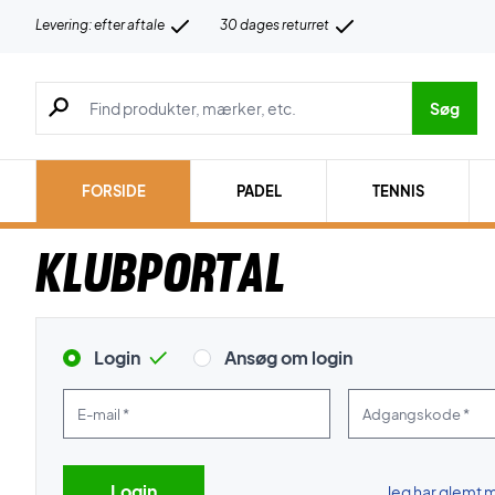
Levering: efter aftale
30 dages returret
Søg efter produkter, mærker etc.
Søg
FORSIDE
PADEL
TENNIS
Klubportal
Login
Ansøg om login
E-mail *
Adgangskode *
Jeg har glemt