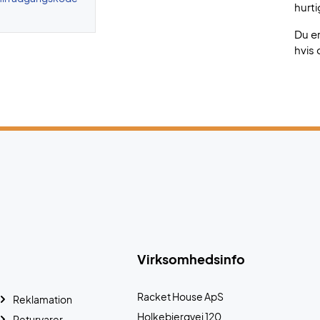
hurti
Du e
hvis 
Virksomhedsinfo
Racket House ApS
Reklamation
Holkebjergvej 120
Returvarer