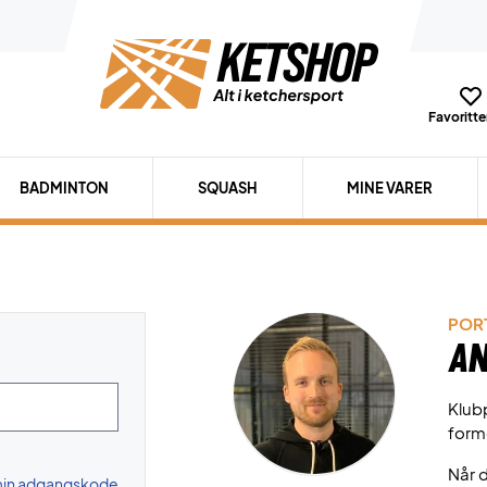
Favoritter
BADMINTON
SQUASH
MINE VARER
PORT
An
Klubp
form
Når d
 min adgangskode