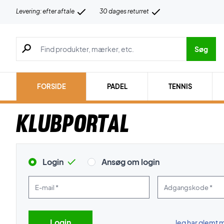
Levering: efter aftale
30 dages returret
Søg efter produkter, mærker etc.
Søg
FORSIDE
PADEL
TENNIS
Klubportal
Login
Ansøg om login
E-mail *
Adgangskode *
Jeg har glemt