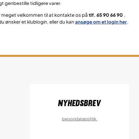
gt genbestille tidligere varer.
r meget velkommen til at kontakte os på
tlf. 65 90 66 90
,
du ønsker et klublogin, eller du kan
ansøge om et login her
.
Nyhedsbrev
persondatapolitik.