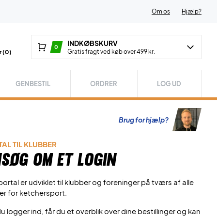
Om os
Hjælp?
INDKØBSKURV
0
Gratis fragt ved køb over 499 kr.
 (
0
)
GENBESTIL
ORDRER
LOG UD
Brug for hjælp?
AL TIL KLUBBER
søg om et login
ortal er udviklet til klubber og foreninger på tværs af alle
er for ketchersport.
u logger ind, får du et overblik over dine bestillinger og kan