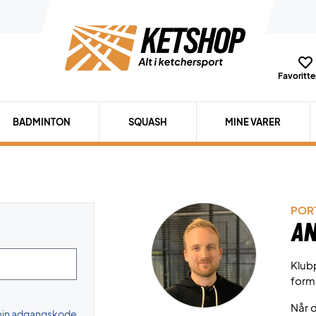
Favoritter
BADMINTON
SQUASH
MINE VARER
PORT
An
Klubp
form
Når d
 min adgangskode