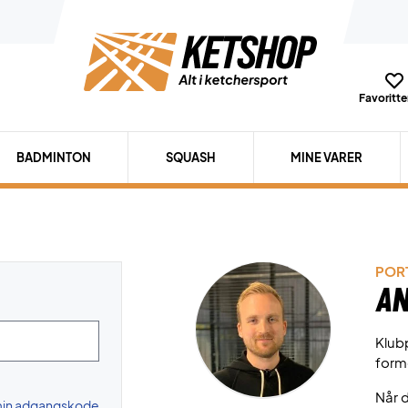
Favoritter
BADMINTON
SQUASH
MINE VARER
PORT
An
Klubp
form
Når d
 min adgangskode