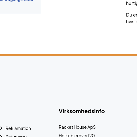
hurti
Du e
hvis 
Virksomhedsinfo
Racket House ApS
Reklamation
Holkebjergvej 120
Returvarer