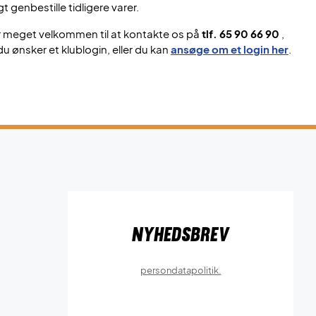
gt genbestille tidligere varer.
r meget velkommen til at kontakte os på
tlf. 65 90 66 90
,
du ønsker et klublogin, eller du kan
ansøge om et login her
.
Nyhedsbrev
persondatapolitik.