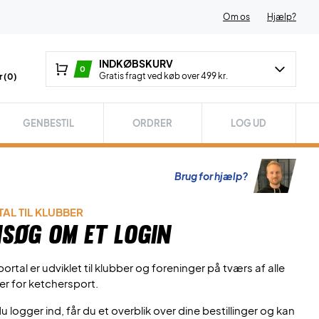
Om os
Hjælp?
INDKØBSKURV
0
Gratis fragt ved køb over 499 kr.
 (
0
)
GENBESTIL
ORDRER
LOG UD
Brug for hjælp?
AL TIL KLUBBER
søg om et login
ortal er udviklet til klubber og foreninger på tværs af alle
er for ketchersport.
u logger ind, får du et overblik over dine bestillinger og kan