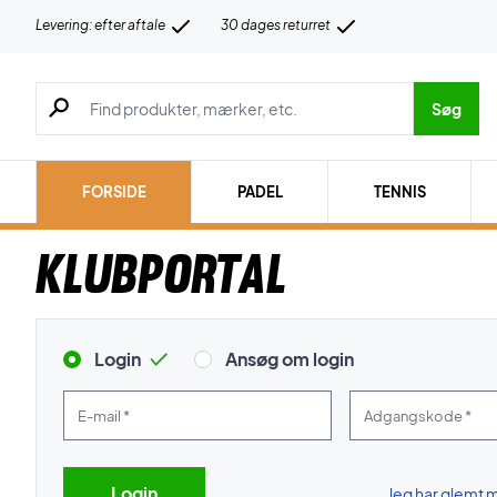
Levering: efter aftale
30 dages returret
Søg efter produkter, mærker etc.
Søg
FORSIDE
PADEL
TENNIS
Klubportal
Login
Ansøg om login
E-mail *
Adgangskode *
Jeg har glemt