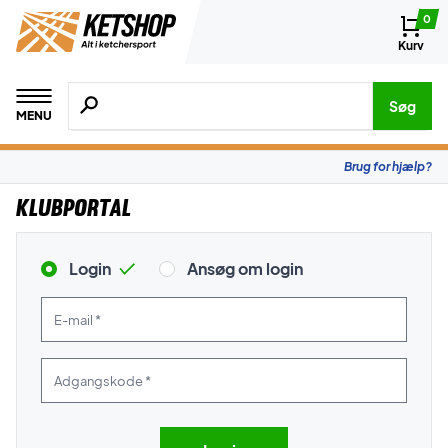
0
Kurv
Søg efter produkter, mærker etc.
Søg
MENU
Brug for hjælp?
Klubportal
Login
Ansøg om login
E-mail *
Adgangskode *