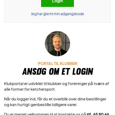
Jeg har glemt min adgangskode
PORTAL TIL KLUBBER
Ansøg om et login
Klubportal er udviklet til klubber og foreninger på tværs af
alle former for ketchersport.
Når du logger ind, får du et overblik over dine bestillinger
og kan hurtigt genbestille tidligere varer.
Du er meget velkommen til at kontakte os på
tlf. 65 90 66