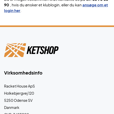
90
, hvis du ønsker et klublogin, eller du kan
ansøge om et
login her
.
Virksomhedsinfo
Racket House ApS
Holkebjergvej 120
5250 Odense SV
Danmark