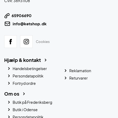
CVR: 36931108
65906690
info@ketshop.dk
Cookies
Hjælp & kontakt
Handelsbetingelser
Reklamation
Persondatapolitik
Returvarer
Fortryd ordre
Om os
Butik på Frederiksberg
Butik i Odense
Persondatapolitik