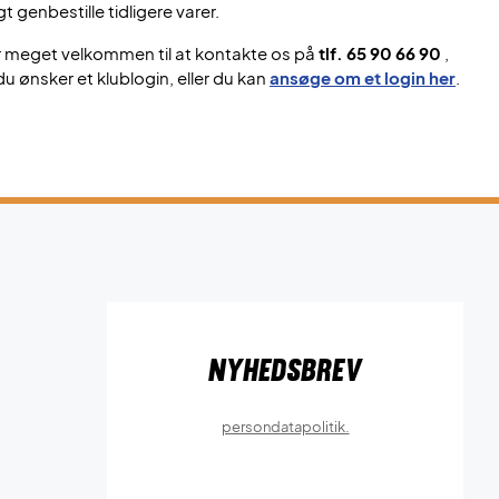
gt genbestille tidligere varer.
r meget velkommen til at kontakte os på
tlf. 65 90 66 90
,
du ønsker et klublogin, eller du kan
ansøge om et login her
.
Nyhedsbrev
persondatapolitik.