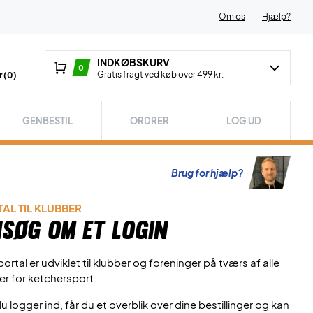
Om os
Hjælp?
INDKØBSKURV
0
Gratis fragt ved køb over 499 kr.
 (
0
)
GENBESTIL
ORDRER
LOG UD
Brug for hjælp?
AL TIL KLUBBER
søg om et login
ortal er udviklet til klubber og foreninger på tværs af alle
er for ketchersport.
u logger ind, får du et overblik over dine bestillinger og kan