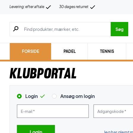
Levering: efter aftale
30 dages returret
Søg efter produkter, mærker etc.
Søg
FORSIDE
PADEL
TENNIS
Klubportal
Login
Ansøg om login
E-mail *
Adgangskode *
Jeg har glemt