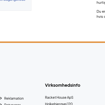
hurti
Du e
hvis 
Virksomhedsinfo
Racket House ApS
Reklamation
Holkebjergvej 120
Returvarer