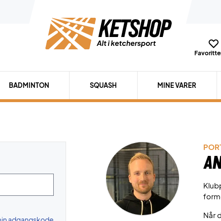
Favoritter
BADMINTON
SQUASH
MINE VARER
PORT
An
Klubp
form
Når d
 min adgangskode