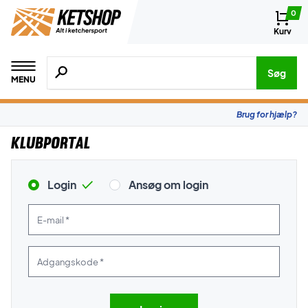
0
Kurv
Søg efter produkter, mærker etc.
Søg
MENU
Brug for hjælp?
Klubportal
Login
Ansøg om login
E-mail *
Adgangskode *