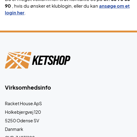
90
, hvis du ønsker et klublogin, eller du kan
ansøge om et
login her
.
Virksomhedsinfo
Racket House ApS
Holkebjergvej 120
5250 Odense SV
Danmark