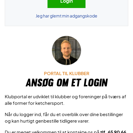
Jeg har glemt min adgangskode
PORTAL TIL KLUBBER
Ansøg om et login
Klubportal er udviklet til klubber og foreninger på tværs af
alle former for ketchersport.
Når du logger ind, får du et overblik over dine bestillinger
og kan hurtigt genbestille tidligere varer.
Du er meget velkommen til at kontakte os på
tlf. 65 90 66