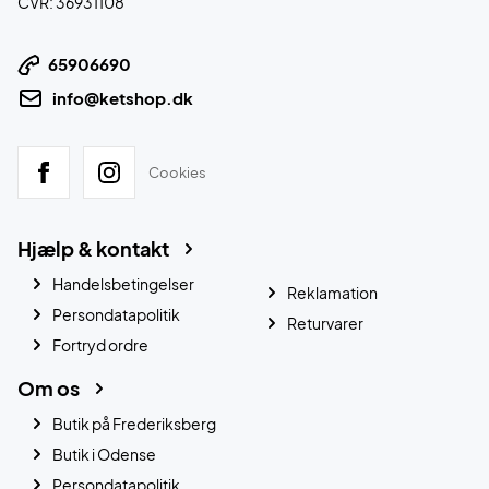
CVR: 36931108
65906690
info@ketshop.dk
Cookies
Hjælp & kontakt
Handelsbetingelser
Reklamation
Persondatapolitik
Returvarer
Fortryd ordre
Om os
Butik på Frederiksberg
Butik i Odense
Persondatapolitik