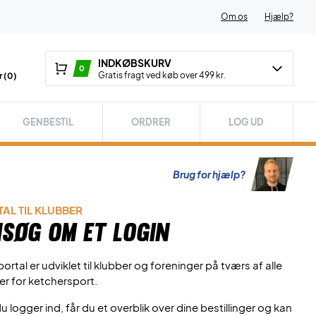
Om os
Hjælp?
INDKØBSKURV
0
Gratis fragt ved køb over 499 kr.
 (
0
)
GENBESTIL
ORDRER
LOG UD
Brug for hjælp?
AL TIL KLUBBER
søg om et login
ortal er udviklet til klubber og foreninger på tværs af alle
er for ketchersport.
u logger ind, får du et overblik over dine bestillinger og kan