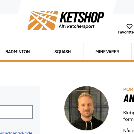
Favoritter
BADMINTON
SQUASH
MINE VARER
PORT
An
Klubp
form
Når d
 min adgangskode