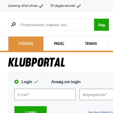
Levering: efter aftale
30 dages returret
Søg efter produkter, mærker etc.
Søg
FORSIDE
PADEL
TENNIS
Klubportal
Login
Ansøg om login
E-mail *
Adgangskode *
Jeg har glemt