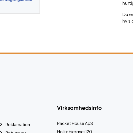
hurti
Du e
hvis 
Virksomhedsinfo
Racket House ApS
Reklamation
Holkebjergvej 120
Returvarer