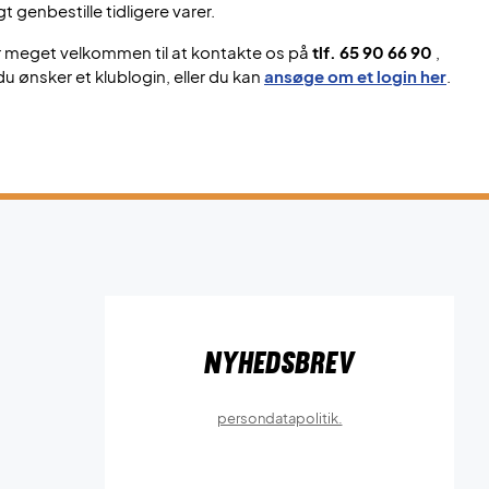
gt genbestille tidligere varer.
r meget velkommen til at kontakte os på
tlf. 65 90 66 90
,
du ønsker et klublogin, eller du kan
ansøge om et login her
.
Nyhedsbrev
persondatapolitik.