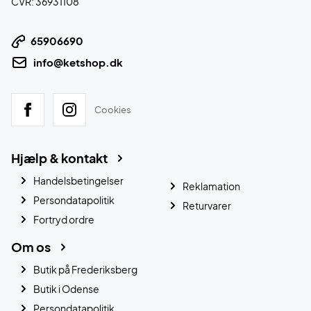
CVR: 36931108
65906690
info@ketshop.dk
Cookies
Hjælp & kontakt
Handelsbetingelser
Reklamation
Persondatapolitik
Returvarer
Fortryd ordre
Om os
Butik på Frederiksberg
Butik i Odense
Persondatapolitik