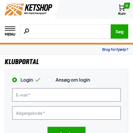
0
Kurv
Søg efter produkter, mærker etc.
Søg
MENU
Brug for hjælp?
Klubportal
Login
Ansøg om login
E-mail *
Adgangskode *