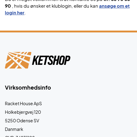
90
, hvis du ønsker et klublogin, eller du kan
ansøge om et
login her
.
Virksomhedsinfo
Racket House ApS
Holkebjergvej 120
5250 Odense SV
Danmark