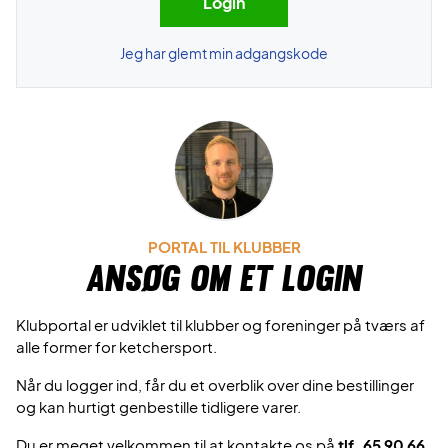
Jeg har glemt min adgangskode
PORTAL TIL KLUBBER
Ansøg om et login
Klubportal er udviklet til klubber og foreninger på tværs af
alle former for ketchersport.
Når du logger ind, får du et overblik over dine bestillinger
og kan hurtigt genbestille tidligere varer.
Du er meget velkommen til at kontakte os på
tlf. 65 90 66