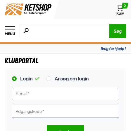
0
Kurv
Søg efter produkter, mærker etc.
Søg
MENU
Brug for hjælp?
Klubportal
Login
Ansøg om login
E-mail *
Adgangskode *