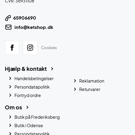
CVR: 36931108
65906690
info@ketshop.dk
Cookies
Hjælp & kontakt
Handelsbetingelser
Reklamation
Persondatapolitik
Returvarer
Fortryd ordre
Om os
Butik på Frederiksberg
Butik i Odense
Persondatapolitik