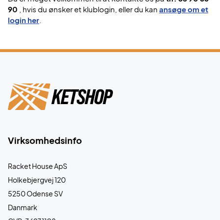
90
, hvis du ønsker et klublogin, eller du kan
ansøge om et
login her
.
Virksomhedsinfo
Racket House ApS
Holkebjergvej 120
5250 Odense SV
Danmark