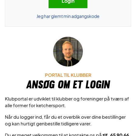
Jeg har glemt min adgangskode
PORTAL TIL KLUBBER
Ansøg om et login
Klubportal er udviklet til klubber og foreninger på tværs af
alle former for ketchersport.
Når du logger ind, får du et overblik over dine bestillinger
og kan hurtigt genbestille tidligere varer.
Du er meget velkommen til at kontakte os på
tlf. 65 90 66