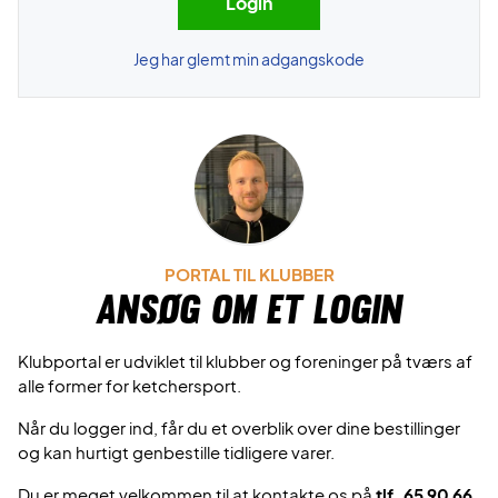
Jeg har glemt min adgangskode
PORTAL TIL KLUBBER
Ansøg om et login
Klubportal er udviklet til klubber og foreninger på tværs af
alle former for ketchersport.
Når du logger ind, får du et overblik over dine bestillinger
og kan hurtigt genbestille tidligere varer.
Du er meget velkommen til at kontakte os på
tlf. 65 90 66