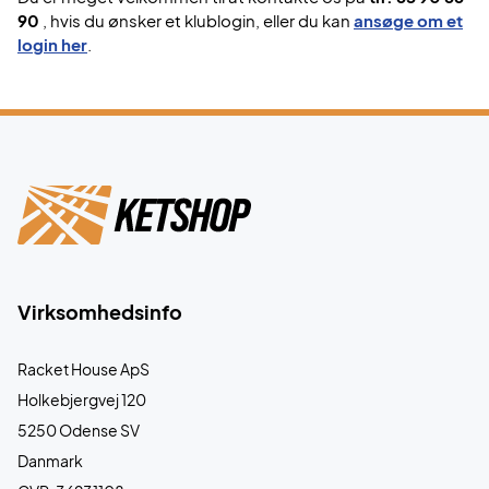
90
, hvis du ønsker et klublogin, eller du kan
ansøge om et
login her
.
Virksomhedsinfo
Racket House ApS
Holkebjergvej 120
5250 Odense SV
Danmark