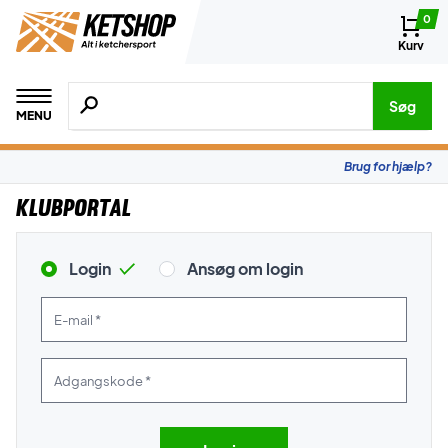
0
Kurv
Søg efter produkter, mærker etc.
Søg
MENU
Brug for hjælp?
Klubportal
Login
Ansøg om login
E-mail *
Adgangskode *