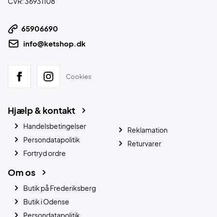
CVR: 36931108
65906690
info@ketshop.dk
Cookies
Hjælp & kontakt
Handelsbetingelser
Reklamation
Persondatapolitik
Returvarer
Fortryd ordre
Om os
Butik på Frederiksberg
Butik i Odense
Persondatapolitik