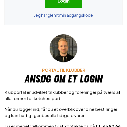
Jeg har glemt min adgangskode
PORTAL TIL KLUBBER
Ansøg om et login
Klubportal er udviklet til klubber og foreninger på tværs af
alle former for ketchersport.
Når du logger ind, får du et overblik over dine bestillinger
og kan hurtigt genbestille tidligere varer.
Du er meget velkommen til at kontakte os på
tlf. 65 90 66