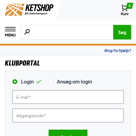
0
Kurv
Søg efter produkter, mærker etc.
Søg
MENU
Brug for hjælp?
Klubportal
Login
Ansøg om login
E-mail *
Adgangskode *