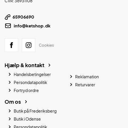
CVR: 36931108
65906690
info@ketshop.dk
Cookies
Hjælp & kontakt
Handelsbetingelser
Reklamation
Persondatapolitik
Returvarer
Fortryd ordre
Om os
Butik på Frederiksberg
Butik i Odense
Persondatapolitik