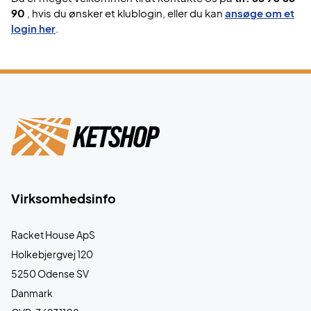
90
, hvis du ønsker et klublogin, eller du kan
ansøge om et
login her
.
Virksomhedsinfo
Racket House ApS
Holkebjergvej 120
5250 Odense SV
Danmark