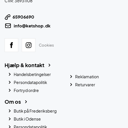
CVR: 36931108
65906690
info@ketshop.dk
Cookies
Hjælp & kontakt
Handelsbetingelser
Reklamation
Persondatapolitik
Returvarer
Fortryd ordre
Om os
Butik på Frederiksberg
Butik i Odense
Persondatapolitik