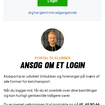
Jeg har glemt min adgangskode
PORTAL TIL KLUBBER
Ansøg om et login
Klubportal er udviklet til klubber og foreninger på tværs af
alle former for ketchersport.
Når du logger ind, får du et overblik over dine bestillinger
og kan hurtigt genbestille tidligere varer.
Du er meget velkommen til at kontakte os på
tlf. 65 90 66