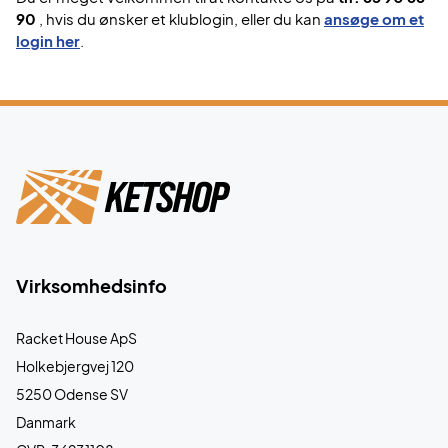
90
, hvis du ønsker et klublogin, eller du kan
ansøge om et
login her
.
Virksomhedsinfo
Racket House ApS
Holkebjergvej 120
5250 Odense SV
Danmark