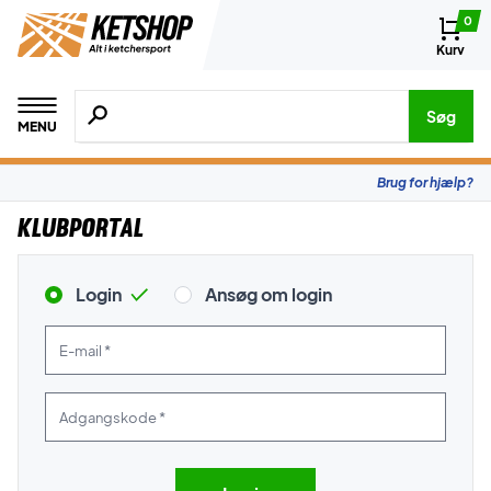
0
Kurv
Søg efter produkter, mærker etc.
Søg
MENU
Brug for hjælp?
Klubportal
Login
Ansøg om login
E-mail *
Adgangskode *