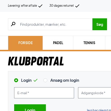
Levering: efter aftale
30 dages returret
Søg efter produkter, mærker etc.
Søg
FORSIDE
PADEL
TENNIS
Klubportal
Login
Ansøg om login
E-mail *
Adgangskode *
Jeg har glemt