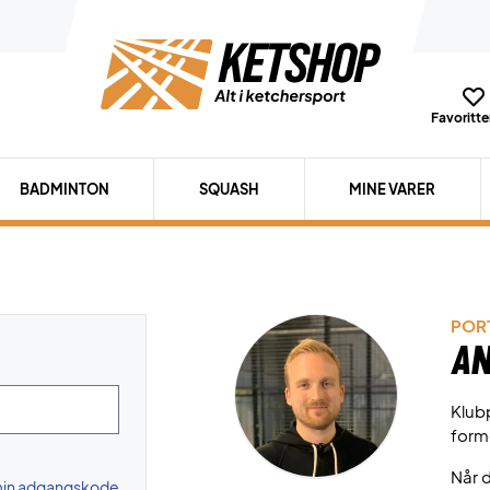
Favoritter
BADMINTON
SQUASH
MINE VARER
PORT
An
Klubp
form
Når d
 min adgangskode