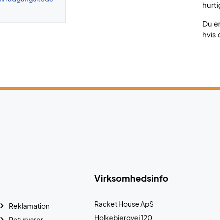
hurti
Du e
hvis 
Virksomhedsinfo
Racket House ApS
Reklamation
Holkebjergvej 120
Returvarer