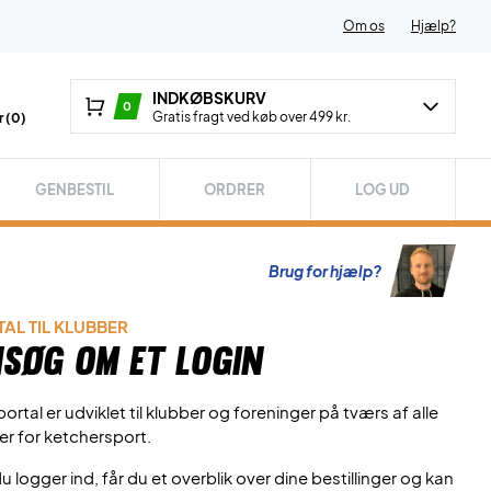
Om os
Hjælp?
INDKØBSKURV
0
Gratis fragt ved køb over 499 kr.
 (
0
)
GENBESTIL
ORDRER
LOG UD
Brug for hjælp?
AL TIL KLUBBER
søg om et login
ortal er udviklet til klubber og foreninger på tværs af alle
er for ketchersport.
u logger ind, får du et overblik over dine bestillinger og kan