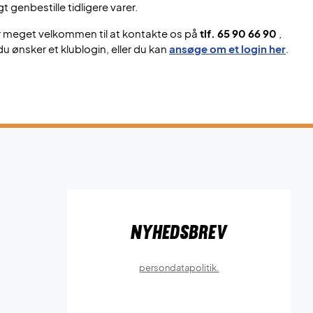
gt genbestille tidligere varer.
r meget velkommen til at kontakte os på
tlf. 65 90 66 90
,
du ønsker et klublogin, eller du kan
ansøge om et login her
.
Nyhedsbrev
persondatapolitik.