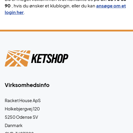
90
, hvis du ønsker et klublogin, eller du kan
ansøge om et
login her
.
Virksomhedsinfo
Racket House ApS
Holkebjergvej 120
5250 Odense SV
Danmark