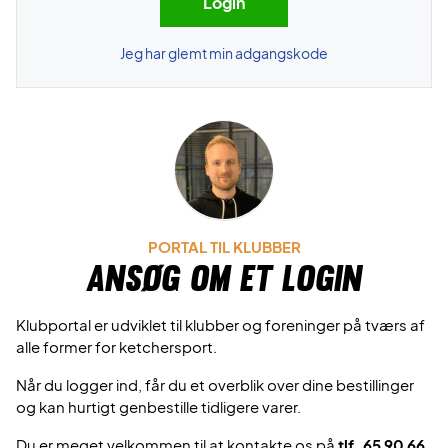
Jeg har glemt min adgangskode
PORTAL TIL KLUBBER
Ansøg om et login
Klubportal er udviklet til klubber og foreninger på tværs af
alle former for ketchersport.
Når du logger ind, får du et overblik over dine bestillinger
og kan hurtigt genbestille tidligere varer.
Du er meget velkommen til at kontakte os på
tlf. 65 90 66