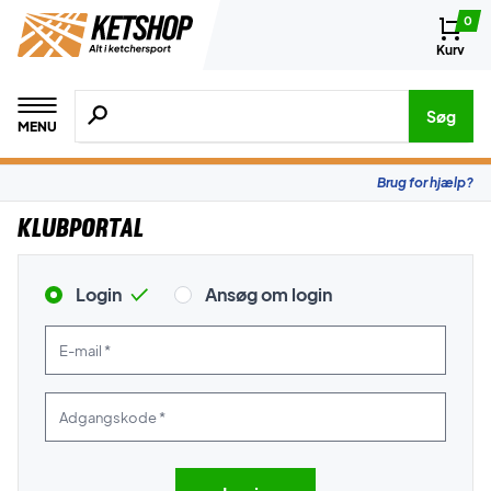
0
Kurv
Søg efter produkter, mærker etc.
Søg
MENU
Brug for hjælp?
Klubportal
Login
Ansøg om login
E-mail *
Adgangskode *