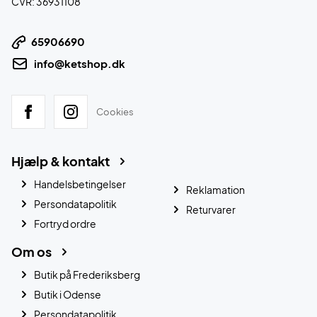
CVR: 36931108
65906690
info@ketshop.dk
Cookies
Hjælp & kontakt
Handelsbetingelser
Reklamation
Persondatapolitik
Returvarer
Fortryd ordre
Om os
Butik på Frederiksberg
Butik i Odense
Persondatapolitik