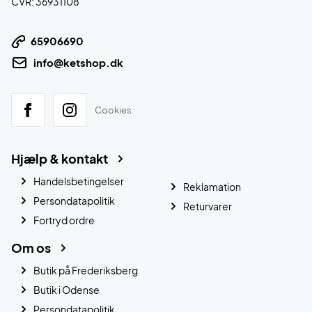
CVR: 36931108
65906690
info@ketshop.dk
Cookies
Hjælp & kontakt
Handelsbetingelser
Reklamation
Persondatapolitik
Returvarer
Fortryd ordre
Om os
Butik på Frederiksberg
Butik i Odense
Persondatapolitik