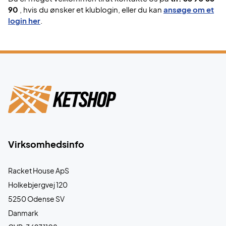
90
, hvis du ønsker et klublogin, eller du kan
ansøge om et
login her
.
Virksomhedsinfo
Racket House ApS
Holkebjergvej 120
5250 Odense SV
Danmark