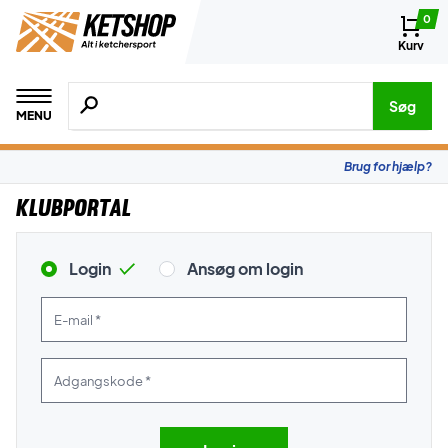
0
Kurv
Søg efter produkter, mærker etc.
Søg
MENU
Brug for hjælp?
Klubportal
Login
Ansøg om login
E-mail *
Adgangskode *