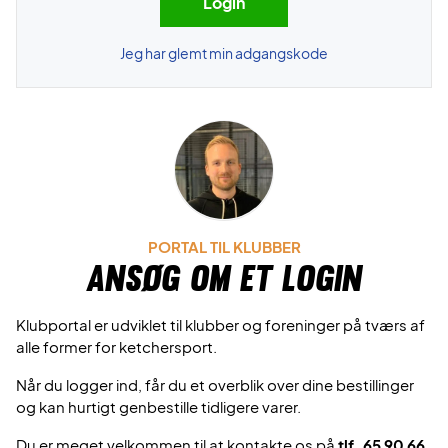
Jeg har glemt min adgangskode
PORTAL TIL KLUBBER
Ansøg om et login
Klubportal er udviklet til klubber og foreninger på tværs af
alle former for ketchersport.
Når du logger ind, får du et overblik over dine bestillinger
og kan hurtigt genbestille tidligere varer.
Du er meget velkommen til at kontakte os på
tlf. 65 90 66