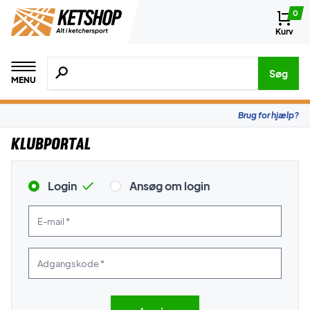
0
Kurv
Søg efter produkter, mærker etc.
Søg
MENU
Brug for hjælp?
Klubportal
Login
Ansøg om login
E-mail *
Adgangskode *