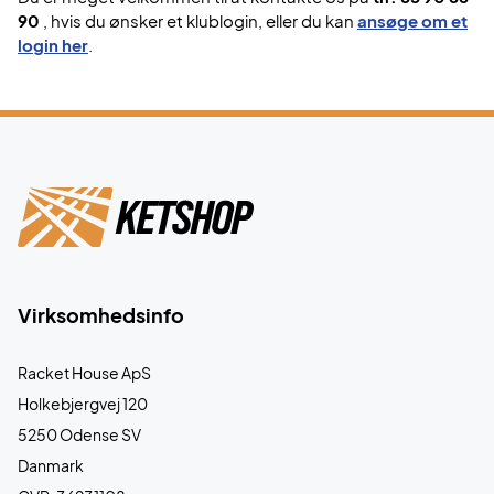
90
, hvis du ønsker et klublogin, eller du kan
ansøge om et
login her
.
Virksomhedsinfo
Racket House ApS
Holkebjergvej 120
5250 Odense SV
Danmark