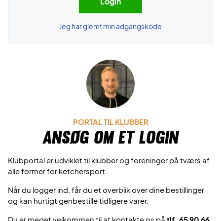
Jeg har glemt min adgangskode
PORTAL TIL KLUBBER
Ansøg om et login
Klubportal er udviklet til klubber og foreninger på tværs af
alle former for ketchersport.
Når du logger ind, får du et overblik over dine bestillinger
og kan hurtigt genbestille tidligere varer.
Du er meget velkommen til at kontakte os på
tlf. 65 90 66