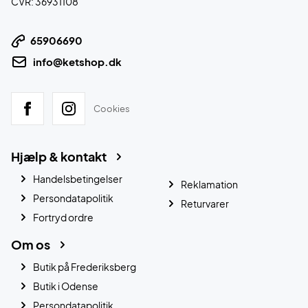
CVR: 36931108
65906690
info@ketshop.dk
Cookies
Hjælp & kontakt
Handelsbetingelser
Reklamation
Persondatapolitik
Returvarer
Fortryd ordre
Om os
Butik på Frederiksberg
Butik i Odense
Persondatapolitik