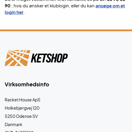
90
, hvis du ønsker et klublogin, eller du kan
ansøge om et
login her
.
Virksomhedsinfo
Racket House ApS
Holkebjergvej 120
5250 Odense SV
Danmark