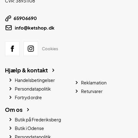
CVR: 36931108
65906690
info@ketshop.dk
Cookies
Hjælp & kontakt
Handelsbetingelser
Reklamation
Persondatapolitik
Returvarer
Fortryd ordre
Om os
Butik på Frederiksberg
Butik i Odense
Persondatapolitik