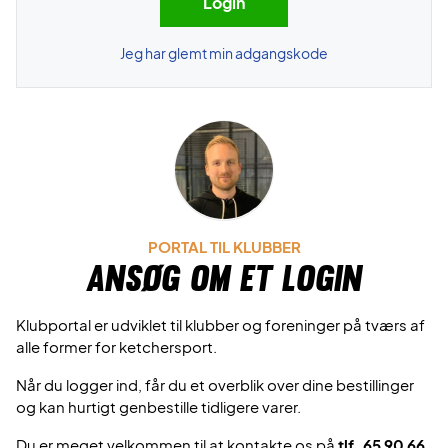
Jeg har glemt min adgangskode
PORTAL TIL KLUBBER
Ansøg om et login
Klubportal er udviklet til klubber og foreninger på tværs af
alle former for ketchersport.
Når du logger ind, får du et overblik over dine bestillinger
og kan hurtigt genbestille tidligere varer.
Du er meget velkommen til at kontakte os på
tlf. 65 90 66