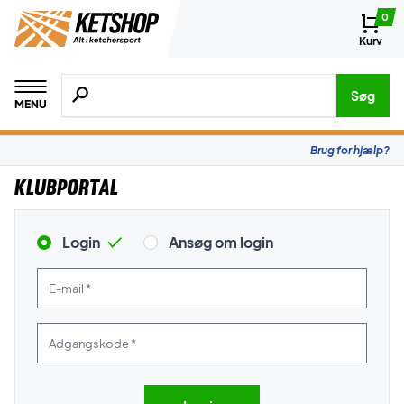
0
Kurv
Søg efter produkter, mærker etc.
Søg
MENU
Brug for hjælp?
Klubportal
Login
Ansøg om login
E-mail *
Adgangskode *