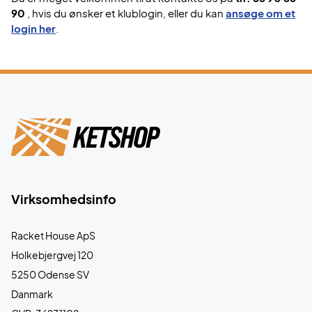
90
, hvis du ønsker et klublogin, eller du kan
ansøge om et
login her
.
Virksomhedsinfo
Racket House ApS
Holkebjergvej 120
5250 Odense SV
Danmark