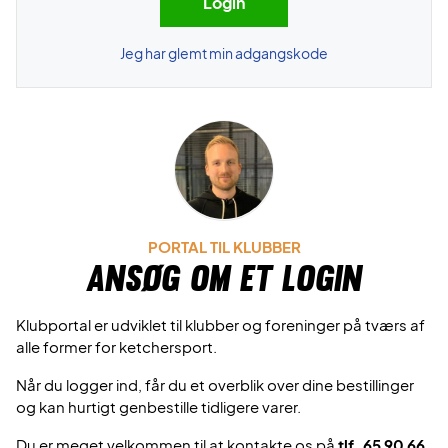
Jeg har glemt min adgangskode
PORTAL TIL KLUBBER
Ansøg om et login
Klubportal er udviklet til klubber og foreninger på tværs af
alle former for ketchersport.
Når du logger ind, får du et overblik over dine bestillinger
og kan hurtigt genbestille tidligere varer.
Du er meget velkommen til at kontakte os på
tlf. 65 90 66