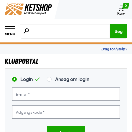
0
Kurv
Søg efter produkter, mærker etc.
Søg
MENU
Brug for hjælp?
Klubportal
Login
Ansøg om login
E-mail *
Adgangskode *