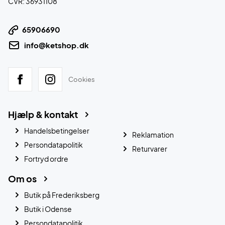
CVR: 36931108
65906690
info@ketshop.dk
Cookies
Hjælp & kontakt
Handelsbetingelser
Reklamation
Persondatapolitik
Returvarer
Fortryd ordre
Om os
Butik på Frederiksberg
Butik i Odense
Persondatapolitik