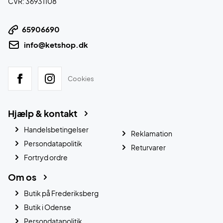
CVR: 36931108
65906690
info@ketshop.dk
Cookies
Hjælp & kontakt
Handelsbetingelser
Reklamation
Persondatapolitik
Returvarer
Fortryd ordre
Om os
Butik på Frederiksberg
Butik i Odense
Persondatapolitik