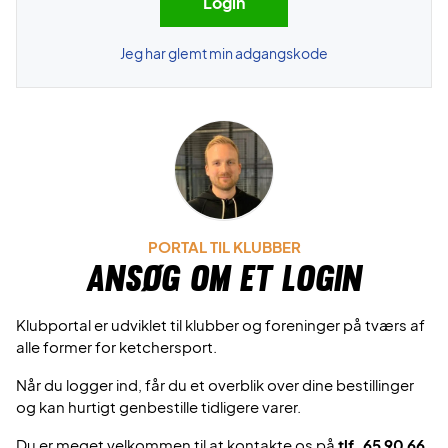
Jeg har glemt min adgangskode
PORTAL TIL KLUBBER
Ansøg om et login
Klubportal er udviklet til klubber og foreninger på tværs af
alle former for ketchersport.
Når du logger ind, får du et overblik over dine bestillinger
og kan hurtigt genbestille tidligere varer.
Du er meget velkommen til at kontakte os på
tlf. 65 90 66