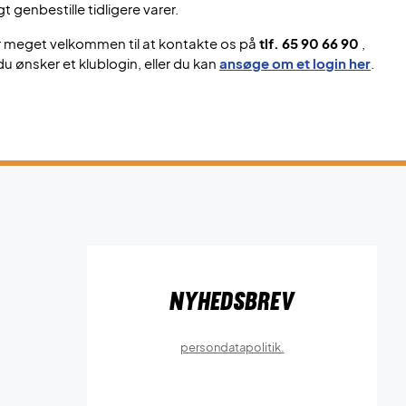
gt genbestille tidligere varer.
r meget velkommen til at kontakte os på
tlf. 65 90 66 90
,
du ønsker et klublogin, eller du kan
ansøge om et login her
.
Nyhedsbrev
persondatapolitik.