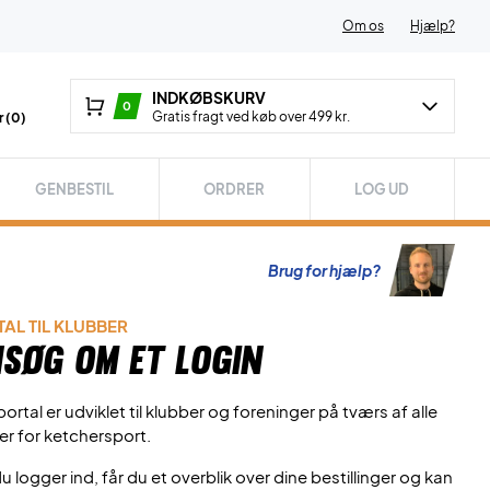
Om os
Hjælp?
INDKØBSKURV
0
Gratis fragt ved køb over 499 kr.
 (
0
)
GENBESTIL
ORDRER
LOG UD
Brug for hjælp?
AL TIL KLUBBER
søg om et login
ortal er udviklet til klubber og foreninger på tværs af alle
er for ketchersport.
u logger ind, får du et overblik over dine bestillinger og kan