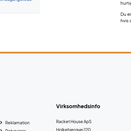
hurti
Du e
hvis 
Virksomhedsinfo
Racket House ApS
Reklamation
Holkebjergvej 120
Returvarer