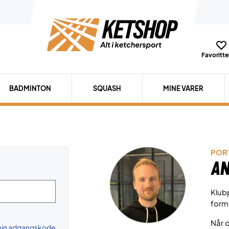
Favoritter
BADMINTON
SQUASH
MINE VARER
PORT
An
Klubp
form
Når d
 min adgangskode