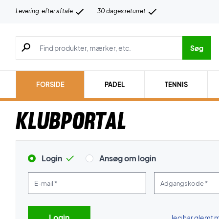
Levering: efter aftale
30 dages returret
Søg efter produkter, mærker etc.
Søg
FORSIDE
PADEL
TENNIS
Klubportal
Login
Ansøg om login
E-mail *
Adgangskode *
Jeg har glemt