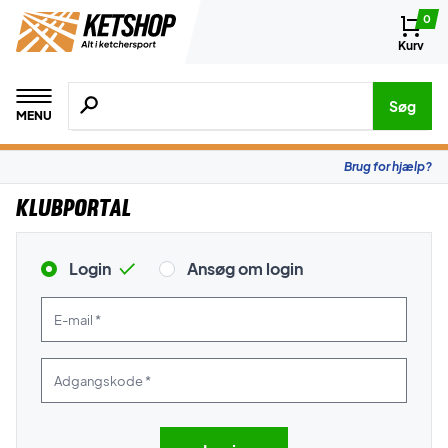
0
Kurv
Søg efter produkter, mærker etc.
Søg
MENU
Brug for hjælp?
Klubportal
Login
Ansøg om login
E-mail *
Adgangskode *