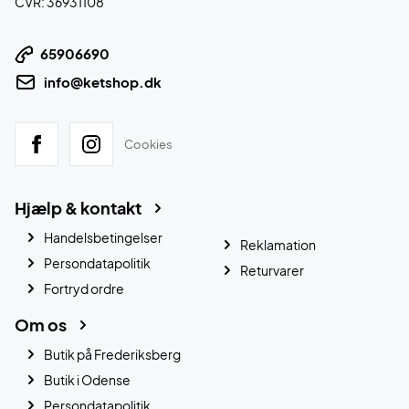
CVR: 36931108
65906690
info@ketshop.dk
Cookies
Hjælp & kontakt
Handelsbetingelser
Reklamation
Persondatapolitik
Returvarer
Fortryd ordre
Om os
Butik på Frederiksberg
Butik i Odense
Persondatapolitik