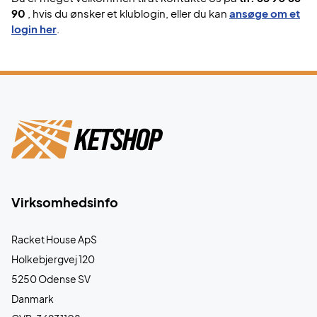
90
, hvis du ønsker et klublogin, eller du kan
ansøge om et
login her
.
Virksomhedsinfo
Racket House ApS
Holkebjergvej 120
5250 Odense SV
Danmark