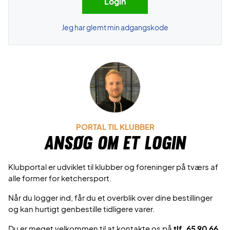
Jeg har glemt min adgangskode
PORTAL TIL KLUBBER
Ansøg om et login
Klubportal er udviklet til klubber og foreninger på tværs af
alle former for ketchersport.
Når du logger ind, får du et overblik over dine bestillinger
og kan hurtigt genbestille tidligere varer.
Du er meget velkommen til at kontakte os på
tlf. 65 90 66