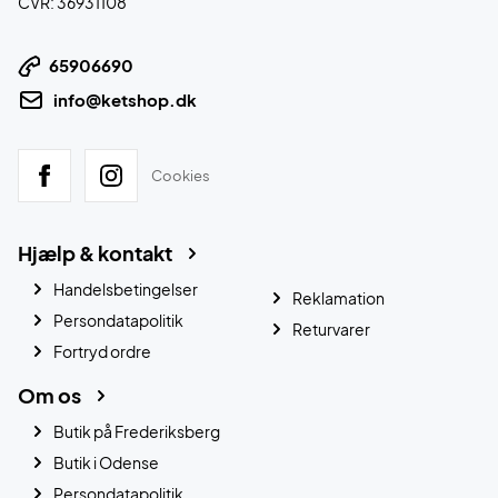
CVR: 36931108
65906690
info@ketshop.dk
Cookies
Hjælp & kontakt
Handelsbetingelser
Reklamation
Persondatapolitik
Returvarer
Fortryd ordre
Om os
Butik på Frederiksberg
Butik i Odense
Persondatapolitik