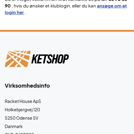
90
, hvis du ønsker et klublogin, eller du kan
ansøge om et
login her
.
Virksomhedsinfo
Racket House ApS
Holkebjergvej 120
5250 Odense SV
Danmark