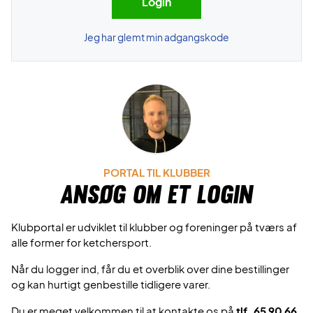
Jeg har glemt min adgangskode
PORTAL TIL KLUBBER
Ansøg om et login
Klubportal er udviklet til klubber og foreninger på tværs af
alle former for ketchersport.
Når du logger ind, får du et overblik over dine bestillinger
og kan hurtigt genbestille tidligere varer.
Du er meget velkommen til at kontakte os på
tlf. 65 90 66