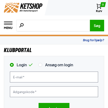
0
Kurv
Søg efter produkter, mærker etc.
Søg
MENU
Brug for hjælp?
Klubportal
Login
Ansøg om login
E-mail *
Adgangskode *