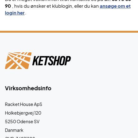
90
, hvis du ønsker et klublogin, eller du kan
ansøge om et
login her
.
Virksomhedsinfo
Racket House ApS
Holkebjergvej 120
5250 Odense SV
Danmark