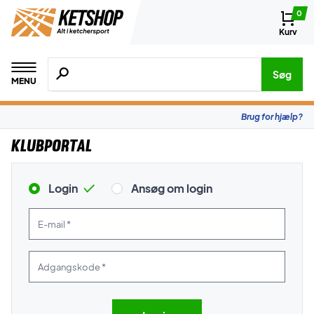
0
Kurv
Søg efter produkter, mærker etc.
Søg
MENU
Brug for hjælp?
Klubportal
Login
Ansøg om login
E-mail *
Adgangskode *