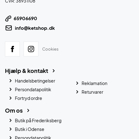
CVR: 36931108
65906690
info@ketshop.dk
Cookies
Hjælp & kontakt
Handelsbetingelser
Reklamation
Persondatapolitik
Returvarer
Fortryd ordre
Om os
Butik på Frederiksberg
Butik i Odense
Persondatapolitik