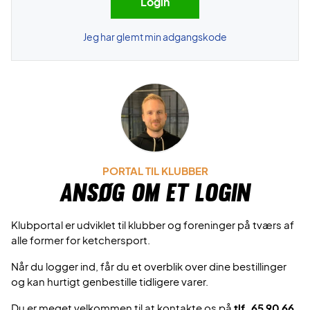
Jeg har glemt min adgangskode
PORTAL TIL KLUBBER
Ansøg om et login
Klubportal er udviklet til klubber og foreninger på tværs af
alle former for ketchersport.
Når du logger ind, får du et overblik over dine bestillinger
og kan hurtigt genbestille tidligere varer.
Du er meget velkommen til at kontakte os på
tlf. 65 90 66