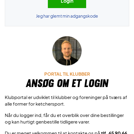
Jeg har glemt min adgangskode
PORTAL TIL KLUBBER
Ansøg om et login
Klubportal er udviklet til klubber og foreninger på tværs af
alle former for ketchersport.
Når du logger ind, får du et overblik over dine bestillinger
og kan hurtigt genbestille tidligere varer.
Du er meget velkommen til at kontakte os på
tlf. 65 90 66