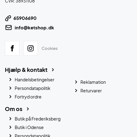
CVR: 36931108
65906690
info@ketshop.dk
Cookies
Hjælp & kontakt
Handelsbetingelser
Reklamation
Persondatapolitik
Returvarer
Fortryd ordre
Om os
Butik på Frederiksberg
Butik i Odense
Persondatapolitik