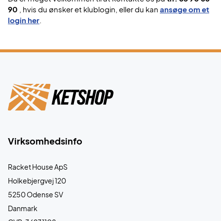
90
, hvis du ønsker et klublogin, eller du kan
ansøge om et
login her
.
Virksomhedsinfo
Racket House ApS
Holkebjergvej 120
5250 Odense SV
Danmark