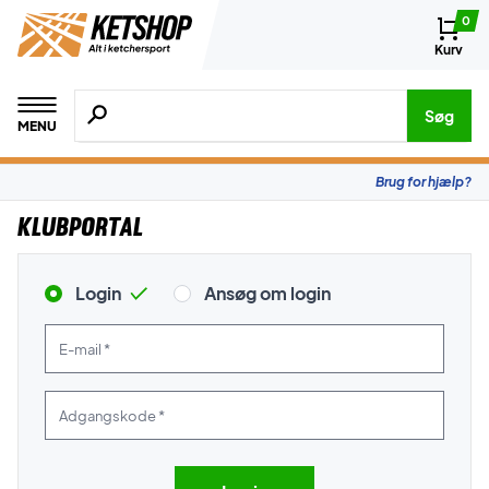
0
Kurv
Søg efter produkter, mærker etc.
Søg
MENU
Brug for hjælp?
Klubportal
Login
Ansøg om login
E-mail *
Adgangskode *