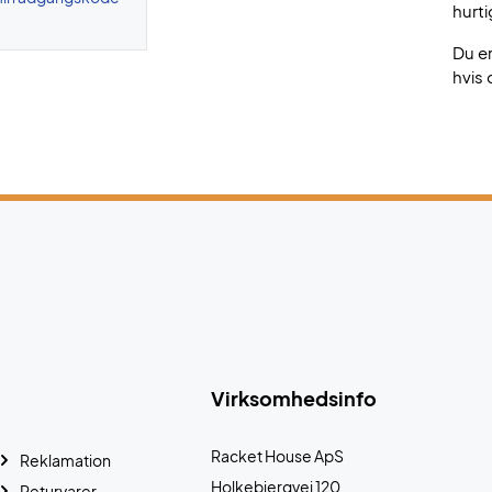
hurti
Du e
hvis 
Virksomhedsinfo
Racket House ApS
Reklamation
Holkebjergvej 120
Returvarer