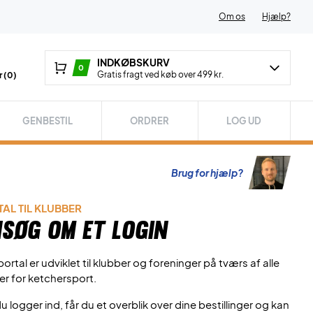
Om os
Hjælp?
INDKØBSKURV
0
Gratis fragt ved køb over 499 kr.
 (
0
)
GENBESTIL
ORDRER
LOG UD
Brug for hjælp?
AL TIL KLUBBER
søg om et login
ortal er udviklet til klubber og foreninger på tværs af alle
er for ketchersport.
u logger ind, får du et overblik over dine bestillinger og kan