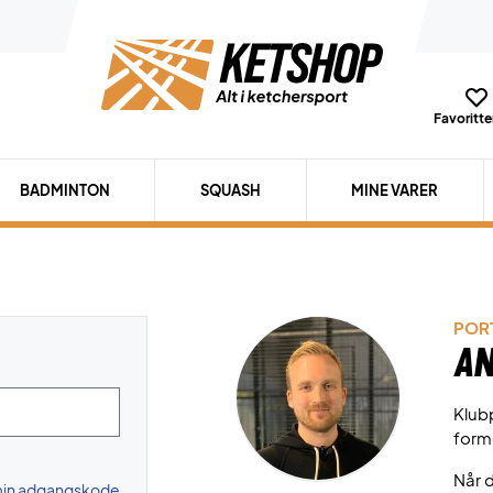
Favoritter
BADMINTON
SQUASH
MINE VARER
PORT
An
Klubp
form
Når d
 min adgangskode