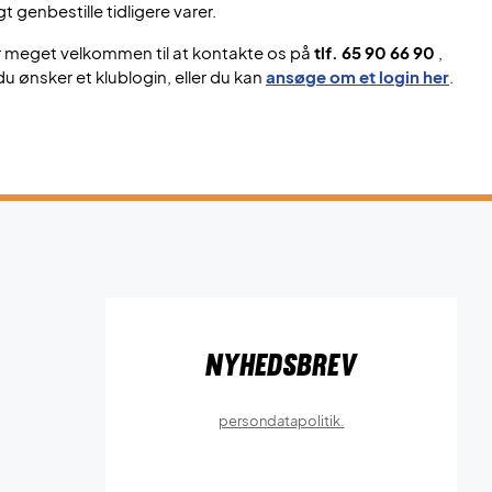
gt genbestille tidligere varer.
r meget velkommen til at kontakte os på
tlf. 65 90 66 90
,
du ønsker et klublogin, eller du kan
ansøge om et login her
.
Nyhedsbrev
persondatapolitik.