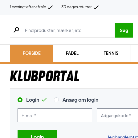
Levering: efter aftale
30 dages returret
Søg efter produkter, mærker etc.
Søg
FORSIDE
PADEL
TENNIS
Klubportal
Login
Ansøg om login
E-mail *
Adgangskode *
Jeg har glemt