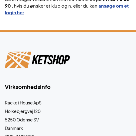
90
, hvis du ønsker et klublogin, eller du kan
ansøge om et
login her
.
Virksomhedsinfo
Racket House ApS
Holkebjergvej 120
5250 Odense SV
Danmark