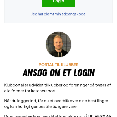
Jeg har glemt min adgangskode
PORTAL TIL KLUBBER
Ansøg om et login
Klubportal er udviklet til klubber og foreninger på tværs af
alle former for ketchersport.
Når du logger ind, får du et overblik over dine bestillinger
og kan hurtigt genbestille tidligere varer.
Du er meget velkommen til at kontakte os på
tlf. 65 90 66