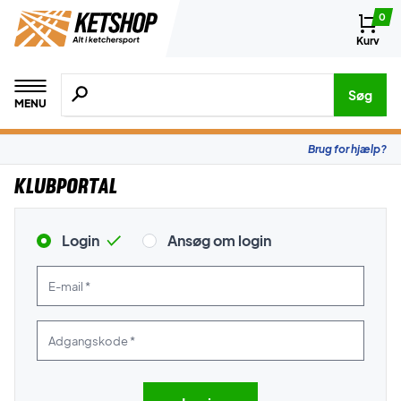
0
Kurv
Søg efter produkter, mærker etc.
Søg
MENU
Brug for hjælp?
Klubportal
Login
Ansøg om login
E-mail *
Adgangskode *