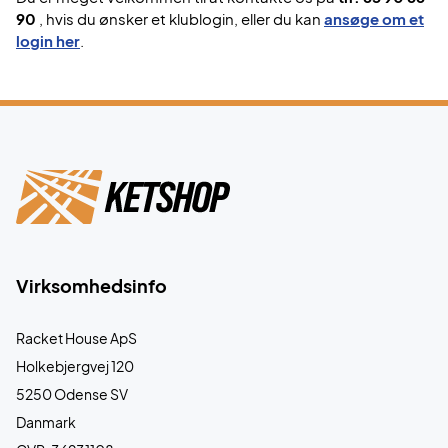
90
, hvis du ønsker et klublogin, eller du kan
ansøge om et
login her
.
Virksomhedsinfo
Racket House ApS
Holkebjergvej 120
5250 Odense SV
Danmark