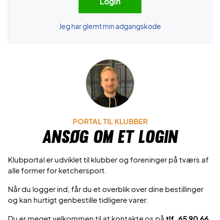
Jeg har glemt min adgangskode
PORTAL TIL KLUBBER
Ansøg om et login
Klubportal er udviklet til klubber og foreninger på tværs af
alle former for ketchersport.
Når du logger ind, får du et overblik over dine bestillinger
og kan hurtigt genbestille tidligere varer.
Du er meget velkommen til at kontakte os på
tlf. 65 90 66