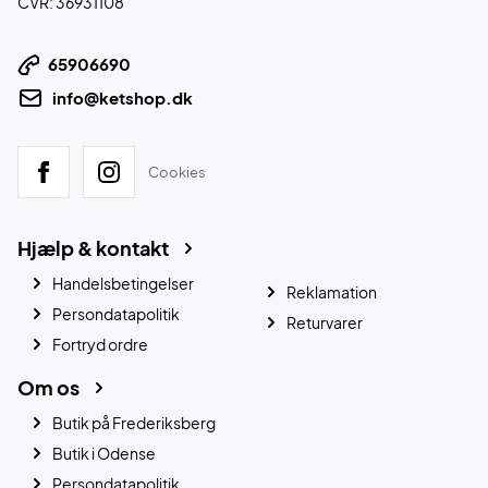
CVR: 36931108
65906690
info@ketshop.dk
Cookies
Hjælp & kontakt
Handelsbetingelser
Reklamation
Persondatapolitik
Returvarer
Fortryd ordre
Om os
Butik på Frederiksberg
Butik i Odense
Persondatapolitik