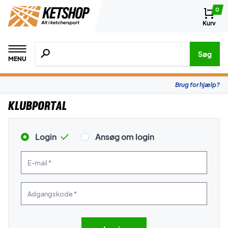
0
Kurv
Søg efter produkter, mærker etc.
Søg
MENU
Brug for hjælp?
Klubportal
Login
Ansøg om login
E-mail *
Adgangskode *