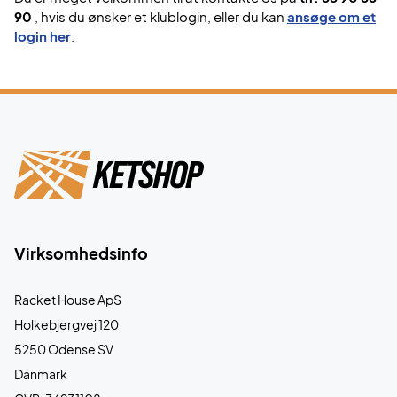
90
, hvis du ønsker et klublogin, eller du kan
ansøge om et
login her
.
Virksomhedsinfo
Racket House ApS
Holkebjergvej 120
5250 Odense SV
Danmark