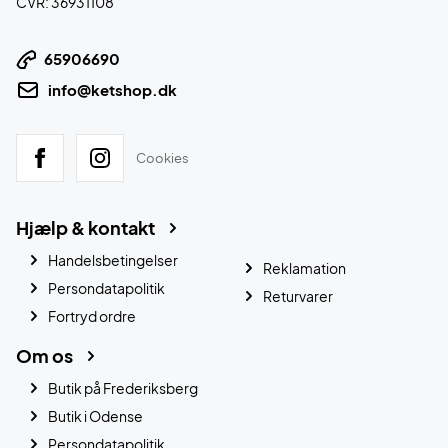
CVR: 36931108
65906690
info@ketshop.dk
Cookies
Hjælp & kontakt
Handelsbetingelser
Reklamation
Persondatapolitik
Returvarer
Fortryd ordre
Om os
Butik på Frederiksberg
Butik i Odense
Persondatapolitik