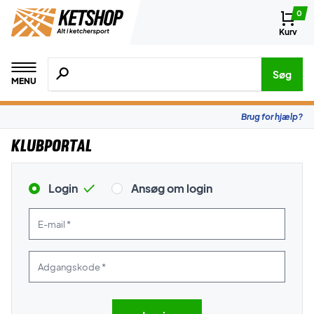
0
Kurv
Søg efter produkter, mærker etc.
Søg
MENU
Brug for hjælp?
Klubportal
Login
Ansøg om login
E-mail *
Adgangskode *