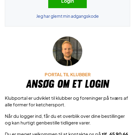
Jeg har glemt min adgangskode
PORTAL TIL KLUBBER
Ansøg om et login
Klubportal er udviklet til klubber og foreninger på tværs af
alle former for ketchersport.
Når du logger ind, får du et overblik over dine bestillinger
og kan hurtigt genbestille tidligere varer.
Du er meget velkommen til at kontakte os på
tlf. 65 90 66