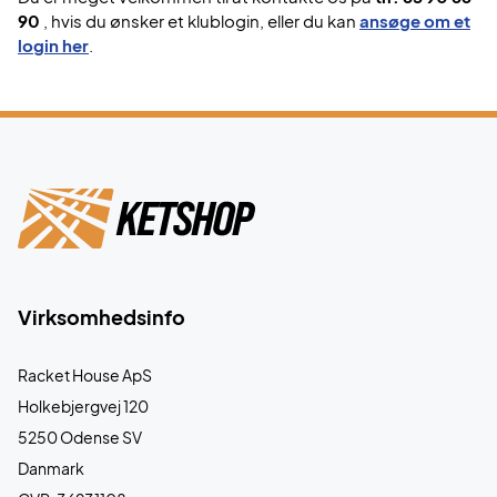
90
, hvis du ønsker et klublogin, eller du kan
ansøge om et
login her
.
Virksomhedsinfo
Racket House ApS
Holkebjergvej 120
5250 Odense SV
Danmark