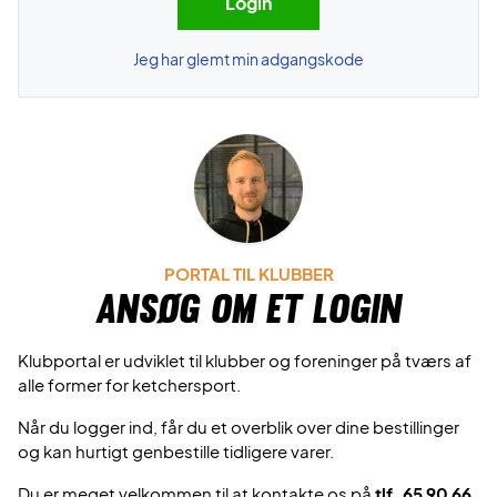
Jeg har glemt min adgangskode
PORTAL TIL KLUBBER
Ansøg om et login
Klubportal er udviklet til klubber og foreninger på tværs af
alle former for ketchersport.
Når du logger ind, får du et overblik over dine bestillinger
og kan hurtigt genbestille tidligere varer.
Du er meget velkommen til at kontakte os på
tlf. 65 90 66