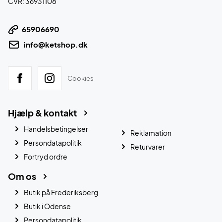
CVR: 36931108
65906690
info@ketshop.dk
Cookies
Hjælp & kontakt
Handelsbetingelser
Reklamation
Persondatapolitik
Returvarer
Fortryd ordre
Om os
Butik på Frederiksberg
Butik i Odense
Persondatapolitik