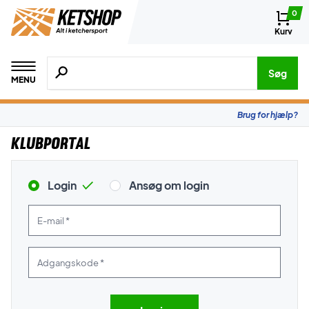
0
Kurv
Søg efter produkter, mærker etc.
Søg
MENU
Brug for hjælp?
Klubportal
Login
Ansøg om login
E-mail *
Adgangskode *