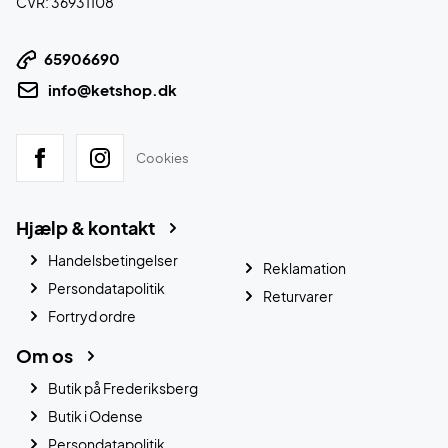
CVR: 36931108
65906690
info@ketshop.dk
Cookies
Hjælp & kontakt
Handelsbetingelser
Reklamation
Persondatapolitik
Returvarer
Fortryd ordre
Om os
Butik på Frederiksberg
Butik i Odense
Persondatapolitik