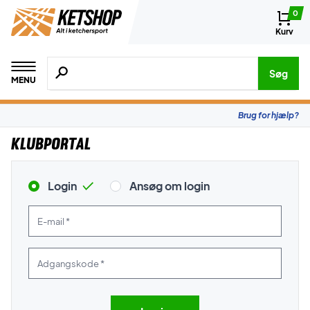
0
Kurv
Søg efter produkter, mærker etc.
Søg
MENU
Brug for hjælp?
Klubportal
Login
Ansøg om login
E-mail *
Adgangskode *