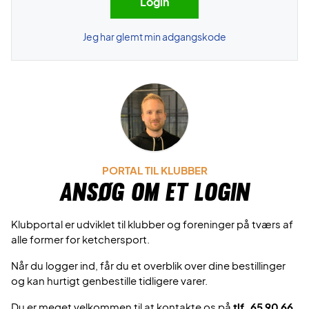
Jeg har glemt min adgangskode
PORTAL TIL KLUBBER
Ansøg om et login
Klubportal er udviklet til klubber og foreninger på tværs af
alle former for ketchersport.
Når du logger ind, får du et overblik over dine bestillinger
og kan hurtigt genbestille tidligere varer.
Du er meget velkommen til at kontakte os på
tlf. 65 90 66