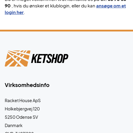
90
, hvis du ønsker et klublogin, eller du kan
ansøge om et
login her
.
Virksomhedsinfo
Racket House ApS
Holkebjergvej 120
5250 Odense SV
Danmark