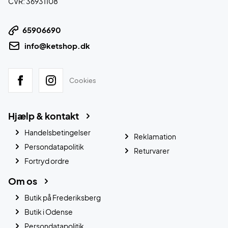
CVR: 36931108
65906690
info@ketshop.dk
Cookies
Hjælp & kontakt
Handelsbetingelser
Reklamation
Persondatapolitik
Returvarer
Fortryd ordre
Om os
Butik på Frederiksberg
Butik i Odense
Persondatapolitik