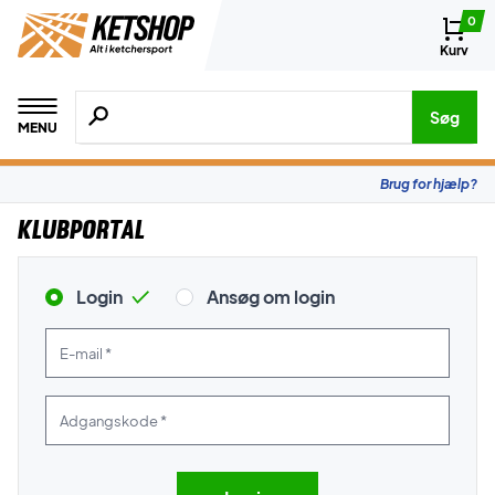
0
Kurv
Søg efter produkter, mærker etc.
Søg
MENU
Brug for hjælp?
Klubportal
Login
Ansøg om login
E-mail *
Adgangskode *