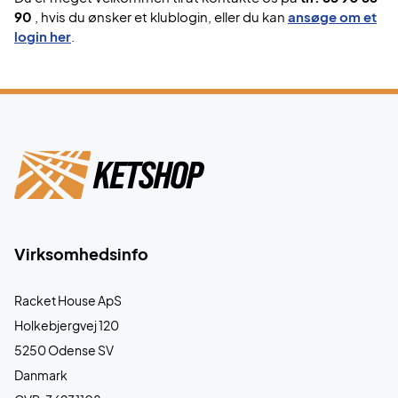
90
, hvis du ønsker et klublogin, eller du kan
ansøge om et
login her
.
Virksomhedsinfo
Racket House ApS
Holkebjergvej 120
5250 Odense SV
Danmark