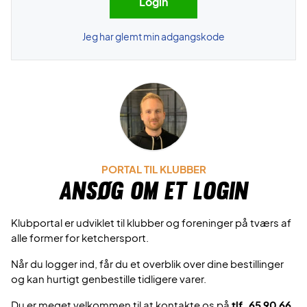
Jeg har glemt min adgangskode
PORTAL TIL KLUBBER
Ansøg om et login
Klubportal er udviklet til klubber og foreninger på tværs af
alle former for ketchersport.
Når du logger ind, får du et overblik over dine bestillinger
og kan hurtigt genbestille tidligere varer.
Du er meget velkommen til at kontakte os på
tlf. 65 90 66