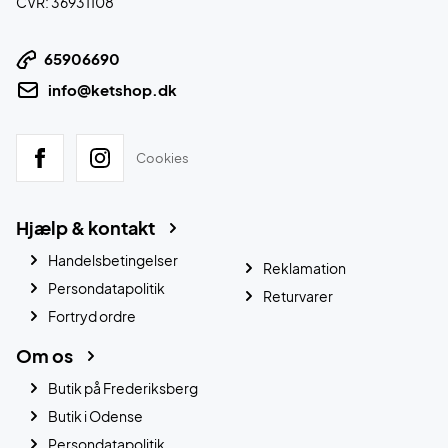
CVR: 36931108
65906690
info@ketshop.dk
Cookies
Hjælp & kontakt
Handelsbetingelser
Reklamation
Persondatapolitik
Returvarer
Fortryd ordre
Om os
Butik på Frederiksberg
Butik i Odense
Persondatapolitik