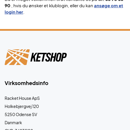
90
, hvis du ønsker et klublogin, eller du kan
ansøge om et
login her
.
Virksomhedsinfo
Racket House ApS
Holkebjergvej 120
5250 Odense SV
Danmark