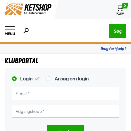
0
Kurv
Søg efter produkter, mærker etc.
Søg
MENU
Brug for hjælp?
Klubportal
Login
Ansøg om login
E-mail *
Adgangskode *