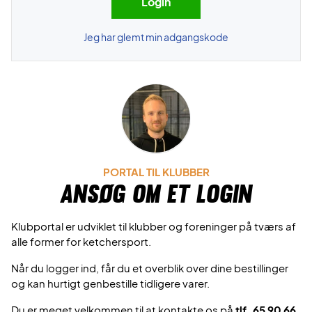
Jeg har glemt min adgangskode
PORTAL TIL KLUBBER
Ansøg om et login
Klubportal er udviklet til klubber og foreninger på tværs af
alle former for ketchersport.
Når du logger ind, får du et overblik over dine bestillinger
og kan hurtigt genbestille tidligere varer.
Du er meget velkommen til at kontakte os på
tlf. 65 90 66